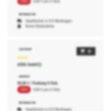
100%
0,00 € pro 0 Stck.
Gewöhnlich in 0-0 Werktagen
Keine Rücknahme
AERA GmbH
00,00 € / Packung 0 Stck.
100%
0,00 € pro 0 Stck.
Gewöhnlich in 0-0 Werktagen