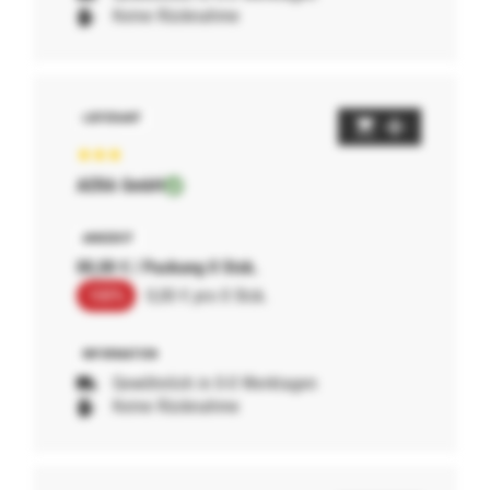
Keine Rücknahme
AERA GmbH
00,00 € / Packung 0 Stck.
100%
0,00 € pro 0 Stck.
Gewöhnlich in 0-0 Werktagen
Keine Rücknahme