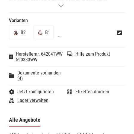
werden. Geeignet für alle Füllungsklassen. Hohe
Röntgenopazität. Kontinuierliche Fluoridabgabe. Sehr
gute Standfestigkeit und Modellierbarkeit.
Varianten
B2
B1
...
Herstellernr. 642041WW
Hilfe zum Produkt
590333WW
Dokumente vorhanden
(4)
Jetzt konfigurieren
Etiketten drucken
Lager verwalten
Alle Angebote