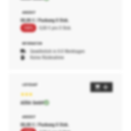
00,00 € / Packung 0 Stck.
100%
0,00 € pro 0 Stck.
Gewöhnlich in 0-0 Werktagen
Keine Rücknahme
AERA GmbH
00,00 € / Packung 0 Stck.