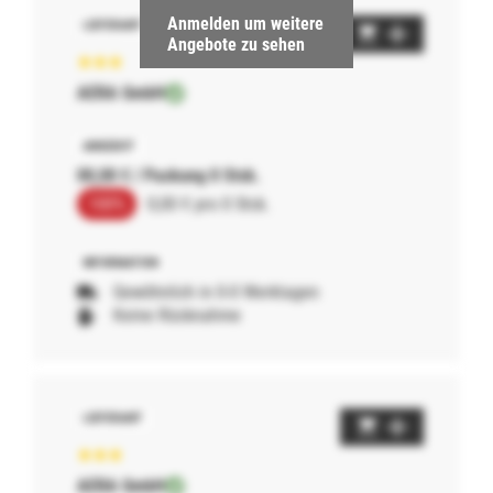
Anmelden um weitere
Angebote zu sehen
AERA GmbH
00,00 € / Packung 0 Stck.
100%
0,00 € pro 0 Stck.
Gewöhnlich in 0-0 Werktagen
Keine Rücknahme
AERA GmbH