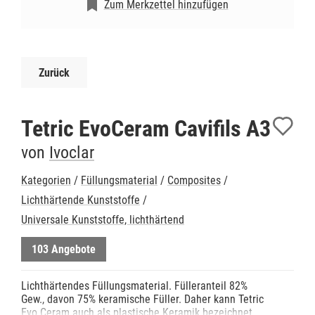
Zum Merkzettel hinzufügen
Zurück
Tetric EvoCeram Cavifils A3
von
Ivoclar
Kategorien
/
Füllungsmaterial
/
Composites
/
Lichthärtende Kunststoffe
/
Universale Kunststoffe, lichthärtend
103 Angebote
Lichthärtendes Füllungsmaterial. Fülleranteil 82%
Gew., davon 75% keramische Füller. Daher kann Tetric
Evo Ceram auch als plastische Keramik bezeichnet