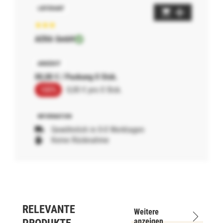
AERA GmbH
00,00 € / Packung 0 Stck.
100%
0,00 € pro 0 Stck.
Gewöhnlich in 0-0 Werktagen
Keine Rücknahme
RELEVANTE
Weitere
anzeigen