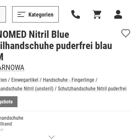
Kategorien
OMED Nitril Blue
rilhandschuhe puderfrei blau
M
ARNOWA
rien
/
Einwegartikel
/
Handschuhe - Fingerlinge
/
andschuhe Nitril (unsteril)
/
Schutzhandschuhe Nitril puderfrei
gebote
handschuhe
ollrand
e:
geraute Oberfläche an den Fingerspitzen