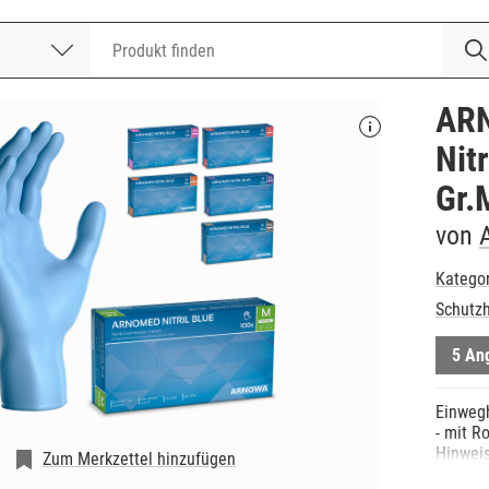
nummer
ARN
Nit
Gr.
von
Katego
Schutzh
5 An
Einweg
- mit R
Hinweis
Zum Merkzettel hinzufügen
- Mikro