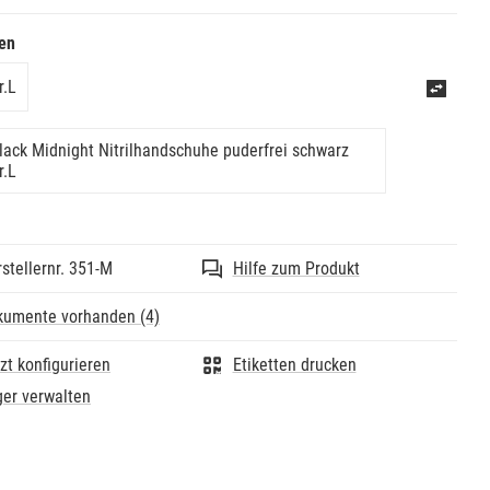
ensibel
smittelunbedenklich
en
rei, unsteril
ändig passend
r.L
rei
evel: AQL 1.5
: 24 cm
lack Midnight Nitrilhandschuhe puderfrei schwarz
rei
r.L
est, dehnbar und strapazierfähig
edizinische Untersuchungshandschuhe zugelassen (EN
en Umgang mit Chemikalien geeignet (EN 374)
che Daten:
stellernr. 351-M
Hilfe zum Produkt
: blau
al: Nitril
kumente vorhanden (4)
zt konfigurieren
Etiketten drucken
er verwalten