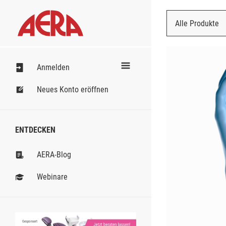
Alle Produkte
Nach Bestell
Anmelden
Neues Konto eröffnen
ENTDECKEN
AERA-Blog
Webinare
Gesponsert