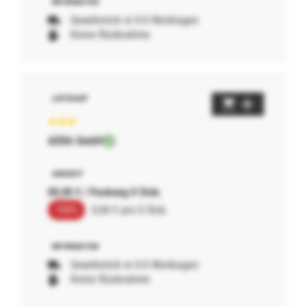
Gewöhnlich in 0-0 Werktagen
Keine Rücknahme
AERA GmbH
00,00 € / Packung 0 Stck.
100%
0,00 € pro 0 Stck.
Gewöhnlich in 0-0 Werktagen
Keine Rücknahme