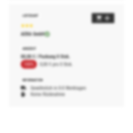
AERA GmbH
00,00 € / Packung 0 Stck.
100%
0,00 € pro 0 Stck.
Gewöhnlich in 0-0 Werktagen
Keine Rücknahme