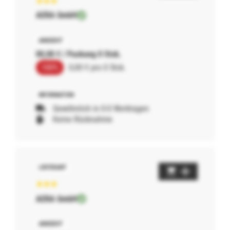
AERA GmbH
00,00 € / Packung 0 Stck.
100%
0,00 € pro 0 Stck.
Gewöhnlich in 0-0 Werktagen
Keine Rücknahme
AERA GmbH