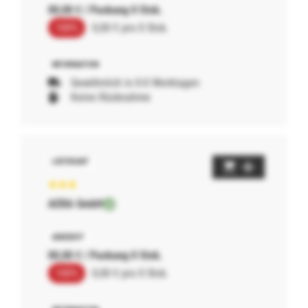
00,00 € / Packung 0 Stck.
100%
0,00 € pro 0 Stck.
Gewöhnlich in 0-0 Werktagen
Keine Rücknahme
AERA GmbH
00,00 € / Packung 0 Stck.
100%
0,00 € pro 0 Stck.