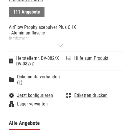
111 Angebote
AirFlow Prophylaxepulver Plus CHX
- Aluminiumflasche
Indikation:
- AirFlow Plus Pulver ist ein HighTech Pulver zur
minimalinvasiven Entfernung von Biofilm und jungem
Zahnstein von allen Oberflächenarten
Herstellernr. DV-082/X
Hilfe zum Produkt
Hinweise:
DV-082/Z
- Zuckerfrei
- Kein salziger Geschmack
Dokumente vorhanden
- BPA-frei
(1)
- Das CHX-Konservierungsmittel ist hypoallergen, es
erhöht die Vielseitigkeit des Pulvers und bietet den
Patienten während der AirFlow Behandlung einen
Jetzt konfigurieren
Etiketten drucken
neutralen Geschmack.
Lager verwalten
Technische Daten:
- Körnung: 14µm
Alle Angebote