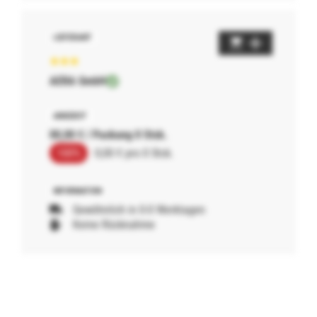
AERA GmbH
00,00 € / Packung 0 Stck.
100%
0,00 € pro 0 Stck.
Gewöhnlich in 0-0 Werktagen
Keine Rücknahme