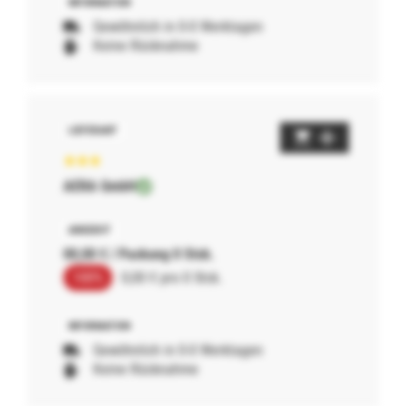
Gewöhnlich in 0-0 Werktagen
Keine Rücknahme
AERA GmbH
00,00 € / Packung 0 Stck.
100%
0,00 € pro 0 Stck.
Gewöhnlich in 0-0 Werktagen
Keine Rücknahme