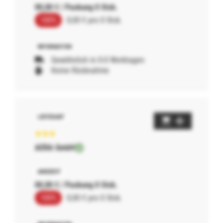
00,00 € / Packung 0 Stck.
100%
0,00 € pro 0 Stck.
Gewöhnlich in 0-0 Werktagen
Keine Rücknahme
AERA GmbH
00,00 € / Packung 0 Stck.
100%
0,00 € pro 0 Stck.