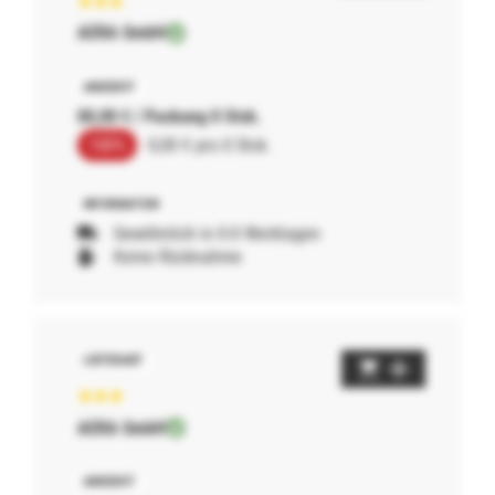
AERA GmbH
00,00 € / Packung 0 Stck.
100%
0,00 € pro 0 Stck.
Gewöhnlich in 0-0 Werktagen
Keine Rücknahme
AERA GmbH