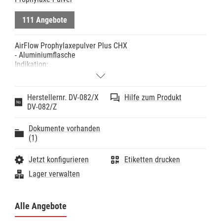
111 Angebote
AirFlow Prophylaxepulver Plus CHX
- Aluminiumflasche
Indikation:
- AirFlow Plus Pulver ist ein HighTech Pulver zur
minimalinvasiven Entfernung von Biofilm und jungem
Zahnstein von allen Oberflächenarten
Herstellernr. DV-082/X
Hilfe zum Produkt
Hinweise:
DV-082/Z
- Zuckerfrei
- Kein salziger Geschmack
Dokumente vorhanden
- BPA-frei
(1)
- Das CHX-Konservierungsmittel ist hypoallergen, es
erhöht die Vielseitigkeit des Pulvers und bietet den
Patienten während der AirFlow Behandlung einen
Jetzt konfigurieren
Etiketten drucken
neutralen Geschmack.
Lager verwalten
Technische Daten:
- Körnung: 14µm
Alle Angebote