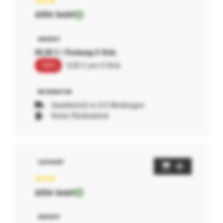
AERA GmbH
00,00 € / Packung 0 Stck.
100%
0,00 € pro 0 Stck.
Gewöhnlich in 0-0 Werktagen
Keine Rücknahme
AERA GmbH