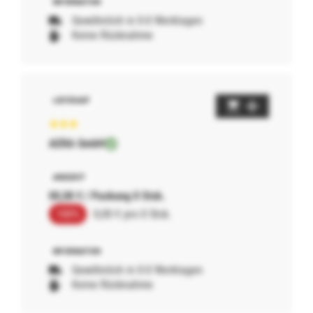
Gewöhnlich in 0-0 Werktagen
Keine Rücknahme
AERA GmbH
00,00 € / Packung 0 Stck.
100%
0,00 € pro 0 Stck.
Gewöhnlich in 0-0 Werktagen
Keine Rücknahme