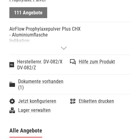
111 Angebote
AirFlow Prophylaxepulver Plus CHX
- Aluminiumflasche
Indikation:
- AirFlow Plus Pulver ist ein HighTech Pulver zur
minimalinvasiven Entfernung von Biofilm und jungem
Zahnstein von allen Oberflächenarten
Herstellernr. DV-082/X
Hilfe zum Produkt
Hinweise:
DV-082/Z
- Zuckerfrei
- Kein salziger Geschmack
Dokumente vorhanden
- BPA-frei
(1)
- Das CHX-Konservierungsmittel ist hypoallergen, es
erhöht die Vielseitigkeit des Pulvers und bietet den
Patienten während der AirFlow Behandlung einen
Jetzt konfigurieren
Etiketten drucken
neutralen Geschmack.
Lager verwalten
Technische Daten:
- Körnung: 14µm
Alle Angebote