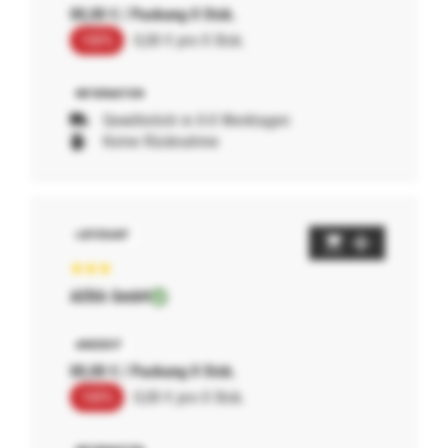
00,00 € / Packung 0 Stck.
100%
0,00 € pro 0 Stck.
Gewöhnlich in 0-0 Werktagen
Keine Rücknahme
AERA GmbH
00,00 € / Packung 0 Stck.
100%
0,00 € pro 0 Stck.