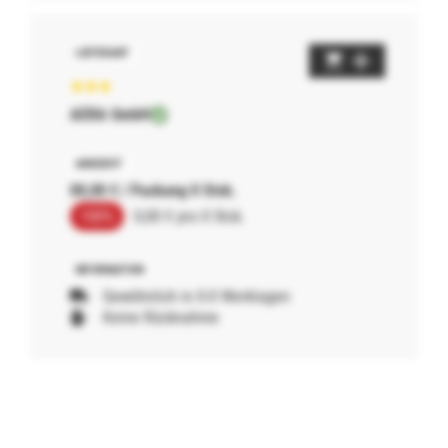
AERA GmbH
00,00 € / Packung 0 Stck.
100%
0,00 € pro 0 Stck.
Gewöhnlich in 0-0 Werktagen
Keine Rücknahme