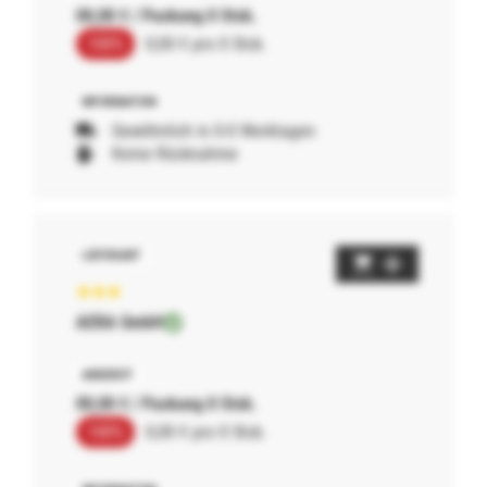
00,00 € / Packung 0 Stck.
100%
0,00 € pro 0 Stck.
Gewöhnlich in 0-0 Werktagen
Keine Rücknahme
AERA GmbH
00,00 € / Packung 0 Stck.
100%
0,00 € pro 0 Stck.