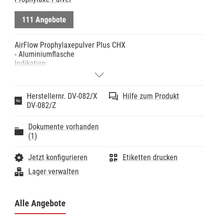
111 Angebote
AirFlow Prophylaxepulver Plus CHX
- Aluminiumflasche
Indikation:
- AirFlow Plus Pulver ist ein HighTech Pulver zur
minimalinvasiven Entfernung von Biofilm und jungem
Zahnstein von allen Oberflächenarten
Herstellernr. DV-082/X
Hilfe zum Produkt
Hinweise:
DV-082/Z
- Zuckerfrei
- Kein salziger Geschmack
Dokumente vorhanden
- BPA-frei
(1)
- Das CHX-Konservierungsmittel ist hypoallergen, es
erhöht die Vielseitigkeit des Pulvers und bietet den
Patienten während der AirFlow Behandlung einen
Jetzt konfigurieren
Etiketten drucken
neutralen Geschmack.
Lager verwalten
Technische Daten:
- Körnung: 14µm
Alle Angebote