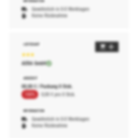
Gewöhnlich in 0-0 Werktagen
Keine Rücknahme
AERA GmbH
00,00 € / Packung 0 Stck.
100%
0,00 € pro 0 Stck.
Gewöhnlich in 0-0 Werktagen
Keine Rücknahme