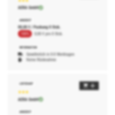
AERA GmbH
00,00 € / Packung 0 Stck.
100%
0,00 € pro 0 Stck.
Gewöhnlich in 0-0 Werktagen
Keine Rücknahme
AERA GmbH