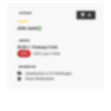
AERA GmbH
00,00 € / Packung 0 Stck.
100%
0,00 € pro 0 Stck.
Gewöhnlich in 0-0 Werktagen
Keine Rücknahme