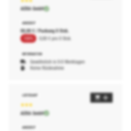
AERA GmbH
00,00 € / Packung 0 Stck.
100%
0,00 € pro 0 Stck.
Gewöhnlich in 0-0 Werktagen
Keine Rücknahme
AERA GmbH