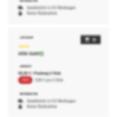
Gewöhnlich in 0-0 Werktagen
Keine Rücknahme
AERA GmbH
00,00 € / Packung 0 Stck.
100%
0,00 € pro 0 Stck.
Gewöhnlich in 0-0 Werktagen
Keine Rücknahme