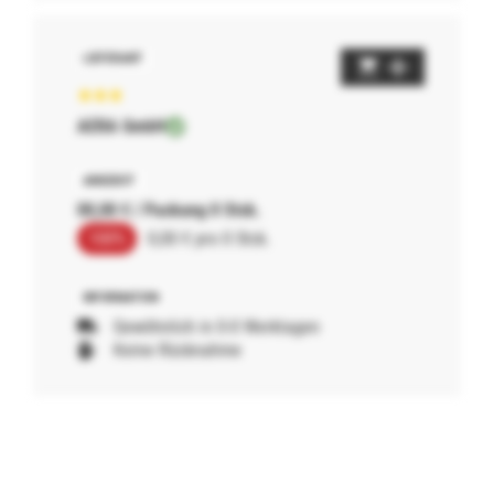
AERA GmbH
00,00 € / Packung 0 Stck.
100%
0,00 € pro 0 Stck.
Gewöhnlich in 0-0 Werktagen
Keine Rücknahme