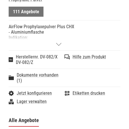
111 Angebote
AirFlow Prophylaxepulver Plus CHX
- Aluminiumflasche
Indikation:
- AirFlow Plus Pulver ist ein HighTech Pulver zur
minimalinvasiven Entfernung von Biofilm und jungem
Zahnstein von allen Oberflächenarten
Herstellernr. DV-082/X
Hilfe zum Produkt
Hinweise:
DV-082/Z
- Zuckerfrei
- Kein salziger Geschmack
Dokumente vorhanden
- BPA-frei
(1)
- Das CHX-Konservierungsmittel ist hypoallergen, es
erhöht die Vielseitigkeit des Pulvers und bietet den
Patienten während der AirFlow Behandlung einen
Jetzt konfigurieren
Etiketten drucken
neutralen Geschmack.
Lager verwalten
Technische Daten:
- Körnung: 14µm
Alle Angebote