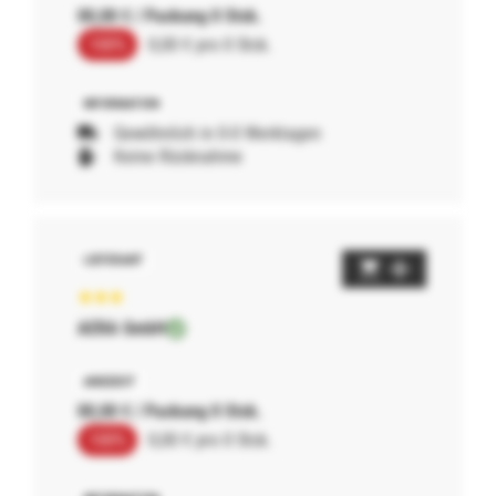
00,00 € / Packung 0 Stck.
100%
0,00 € pro 0 Stck.
Gewöhnlich in 0-0 Werktagen
Keine Rücknahme
AERA GmbH
00,00 € / Packung 0 Stck.
100%
0,00 € pro 0 Stck.