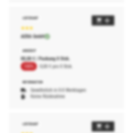
AERA GmbH
00,00 € / Packung 0 Stck.
100%
0,00 € pro 0 Stck.
Gewöhnlich in 0-0 Werktagen
Keine Rücknahme