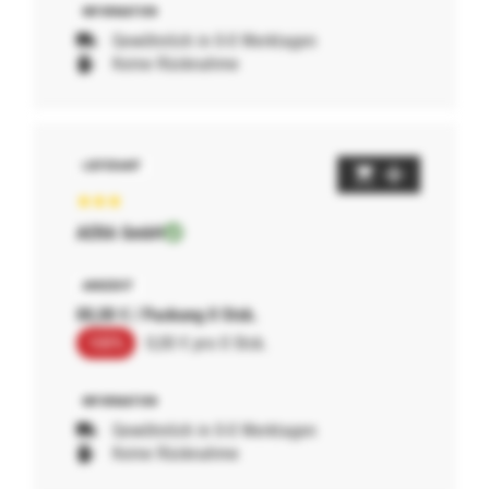
Gewöhnlich in 0-0 Werktagen
Keine Rücknahme
AERA GmbH
00,00 € / Packung 0 Stck.
100%
0,00 € pro 0 Stck.
Gewöhnlich in 0-0 Werktagen
Keine Rücknahme