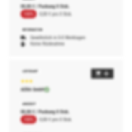
00,00 € / Packung 0 Stck.
100%
0,00 € pro 0 Stck.
Gewöhnlich in 0-0 Werktagen
Keine Rücknahme
AERA GmbH
00,00 € / Packung 0 Stck.
100%
0,00 € pro 0 Stck.