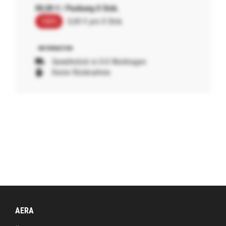
00,00 € / Packung 0 Stck.
100%
0,00 € pro 0 Stck.
Gewöhnlich in 0-0 Werktagen
Keine Rücknahme
AERA