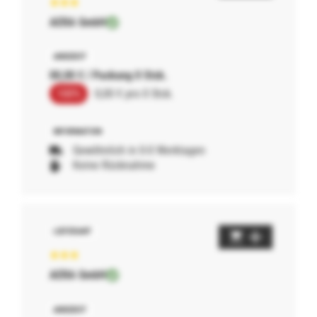
AERA GmbH
00,00 € / Packung 0 Stck.
100%
0,00 € pro 0 Stck.
Gewöhnlich in 0-0 Werktagen
Keine Rücknahme
AERA GmbH