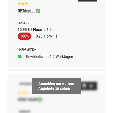
Dosiersystems beachten.
- Die Intensiventkeimung sollte nach längerem
Stillstand, spätestens aber vor Beginn des
NETdental
Wochenendes, des Urlaubs oder vor Feiertagen
erfolgen. Dabei werden alle Wasserwege mit der
unverdünnten ORBI-Sept WL-S Wasseraufbereitung
gespült. Die Wasseraufbereitung sollte dabei für
10,90 € / Flasche 1 l
mindestens 24 Stunden, am besten über das
100%
10,90 € pro 1 l
Wochenende in der Dentaleinheit verbleiben.
Anschließend muss diese vor dem ersten Patienten
mit Wasser gespült werden, um Präparatereste zu
entfernen.
Gewöhnlich in 1-2 Werktagen
Technische Daten:
- Anwendung: Wasserentkeimungsmittel
- Beschaffenheit: Konzentrat
- Produktserie: ORBI-Sept
- 100g enthalten: mind. 1,4g Wasserstoffperoxid und
<0,01g Silberionen
Anmelden um weitere
Angebote zu sehen
AERA GmbH