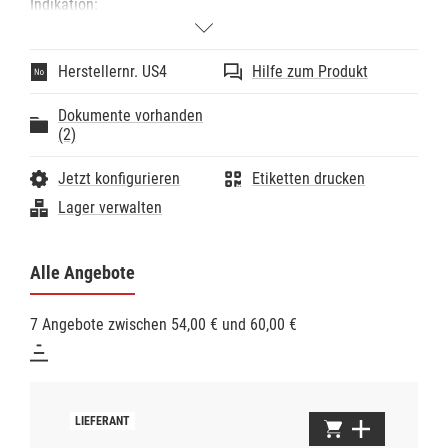
Indikation:
- Osteoplastik-Skalpell. Universelle Osteoplastik,
parodontal Osteotomie, Kronenverlängerung,
Entnahme von Knochenchips, Entfernung von
Herstellernr. US4
Hilfe zum Produkt
entzündlichem Gewebe (Zysten usw.)
Dokumente vorhanden
(2)
Jetzt konfigurieren
Etiketten drucken
Lager verwalten
Alle Angebote
7 Angebote zwischen 54,00 € und 60,00 €