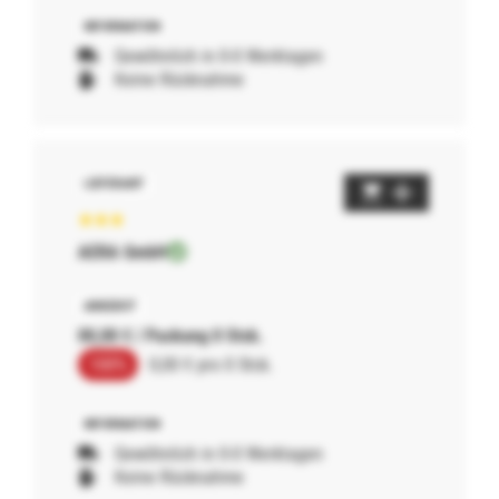
Gewöhnlich in 0-0 Werktagen
Keine Rücknahme
AERA GmbH
00,00 € / Packung 0 Stck.
100%
0,00 € pro 0 Stck.
Gewöhnlich in 0-0 Werktagen
Keine Rücknahme