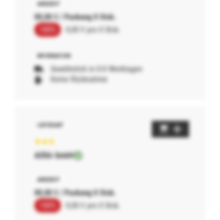
00,00 € / Packung 0 Stck.
100%
0,00 € pro 0 Stck.
Gewöhnlich in 0-0 Werktagen
Keine Rücknahme
AERA GmbH
00,00 € / Packung 0 Stck.
100%
0,00 € pro 0 Stck.