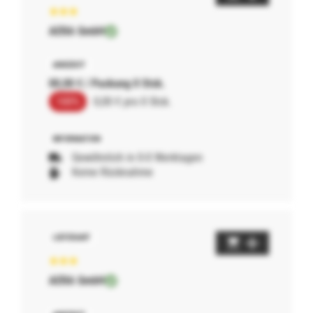
AERA GmbH
00,00 € / Packung 0 Stck.
100%
0,00 € pro 0 Stck.
Gewöhnlich in 0-0 Werktagen
Keine Rücknahme
AERA GmbH