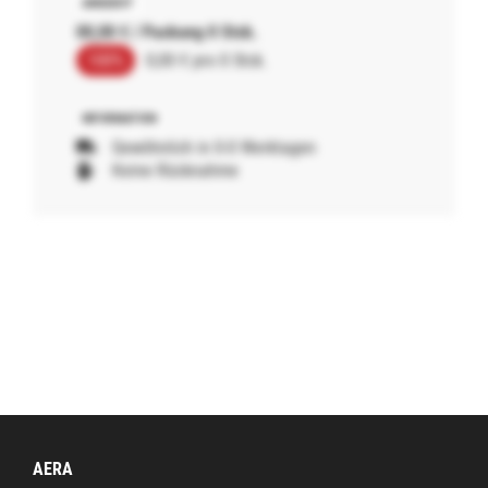
00,00 € / Packung 0 Stck.
100%
0,00 € pro 0 Stck.
Gewöhnlich in 0-0 Werktagen
Keine Rücknahme
AERA