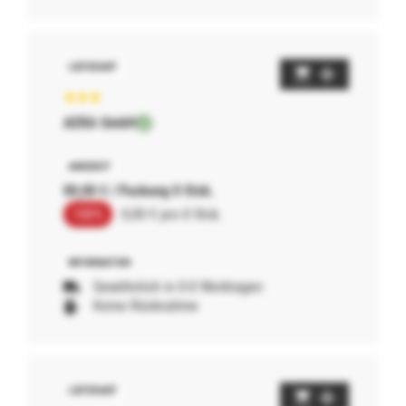
AERA GmbH
00,00 € / Packung 0 Stck.
100%
0,00 € pro 0 Stck.
Gewöhnlich in 0-0 Werktagen
Keine Rücknahme