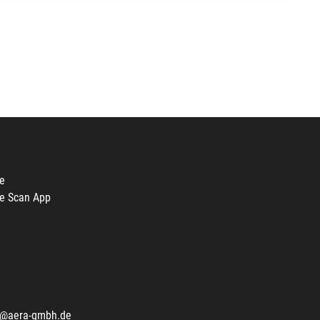
e
e Scan App
o@aera-gmbh.de