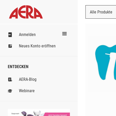
Alle Produkte
Nach Bestell
Anmelden
Neues Konto eröffnen
ENTDECKEN
AERA-Blog
Webinare
Gesponsert