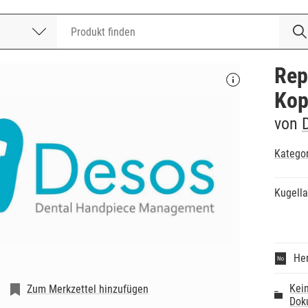
nummer
Rep
Kop
von
Katego
Kugella
Her
Kei
Zum Merkzettel hinzufügen
Dok