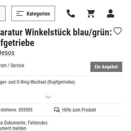
Kategorien
aratur Winkelstück blau/grün:
fgetriebe
Desos
rien
/
Service
Ein Angebot
ger- und O-Ring-Wechsel (Kopfgetriebe).
stellernr. S55005
Hilfe zum Produkt
ne Dokumente. Fehlendes
ument melden