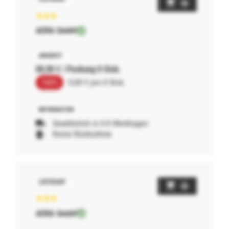
AERA GmbH
00,00 € / Packung 0 Stck.
100%
0,00 € pro 0 Stck.
Gewöhnlich in 0-0 Werktagen
Keine Rücknahme
AERA GmbH