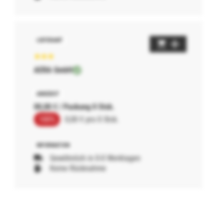
AERA GmbH
00,00 € / Packung 0 Stck.
100%
0,00 € pro 0 Stck.
Gewöhnlich in 0-0 Werktagen
Keine Rücknahme