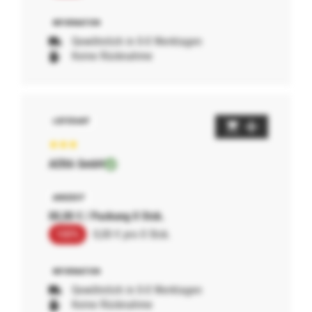
Gewöhnlich in 0-0 Werktagen
Keine Rücknahme
AERA GmbH
00,00 € / Packung 0 Stck.
100%
0,00 € pro 0 Stck.
Gewöhnlich in 0-0 Werktagen
Keine Rücknahme