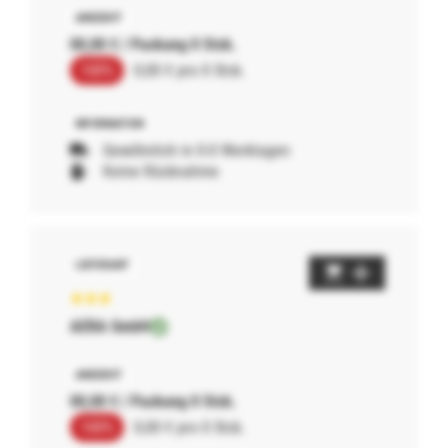
00,00 € / Packung 0 Stck.
100%
0,00 € pro 0 Stck.
Gewöhnlich in 0-0 Werktagen
Keine Rücknahme
AERA GmbH
00,00 € / Packung 0 Stck.
100%
0,00 € pro 0 Stck.