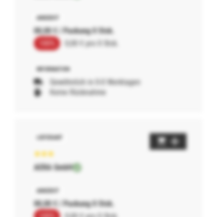
00,00 € / Packung 0 Stck.
100%
0,00 € pro 0 Stck.
Gewöhnlich in 0-0 Werktagen
Keine Rücknahme
AERA GmbH
00,00 € / Packung 0 Stck.
100%
0,00 € pro 0 Stck.