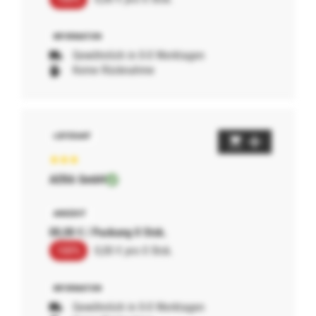
Gewöhnlich in 0-0 Werktagen
Keine Rücknahme
AERA GmbH
00,00 € / Packung 0 Stck.
100%
0,00 € pro 0 Stck.
Gewöhnlich in 0-0 Werktagen