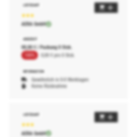
AERA GmbH
00,00 € / Packung 0 Stck.
100%
0,00 € pro 0 Stck.
Gewöhnlich in 0-0 Werktagen
Keine Rücknahme
AERA GmbH