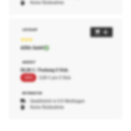
Keine Rücknahme
AERA GmbH
00,00 € / Packung 0 Stck.
100%
0,00 € pro 0 Stck.
Gewöhnlich in 0-0 Werktagen
Keine Rücknahme