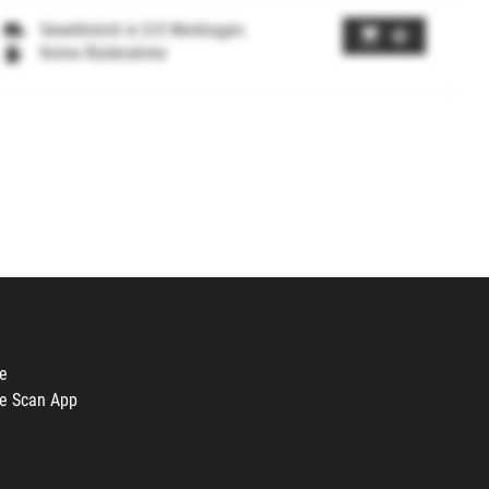
Gewöhnlich in 0-0 Werktagen
Keine Rücknahme
e
e Scan App