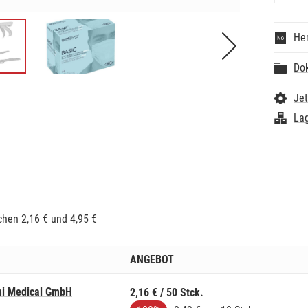
- Den 
latexfr
anpass
Her
- Auch 
anpass
- Der 3
Do
14683 (
Technis
Jet
- Typ II
Lag
- Bakte
- Norme
Materia
- 3-lagi
- nickel
- latexf
- glasfa
hen 2,16 € und 4,95 €
ANGEBOT
i Medical GmbH
2,16 € / 50 Stck.