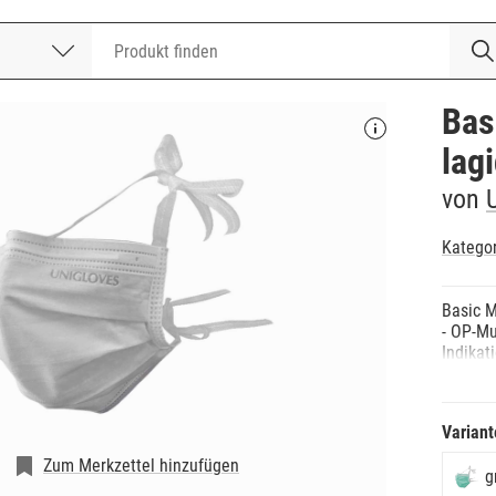
nummer
Bas
lag
von
Katego
Basic 
- OP-M
Indikat
- Einge
in ande
schütz
Variant
Hinweis
- zum B
Zum Merkzettel hinzufügen
g
- mit e