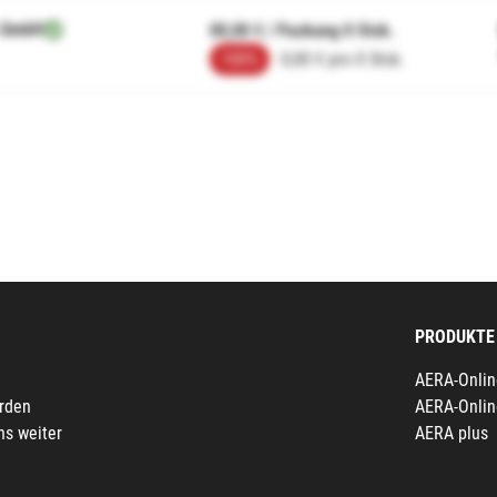
 GmbH
00,00 € / Packung 0 Stck.
100%
0,00 € pro 0 Stck.
PRODUKTE
AERA-Onlin
erden
AERA-Onlin
ns weiter
AERA plus