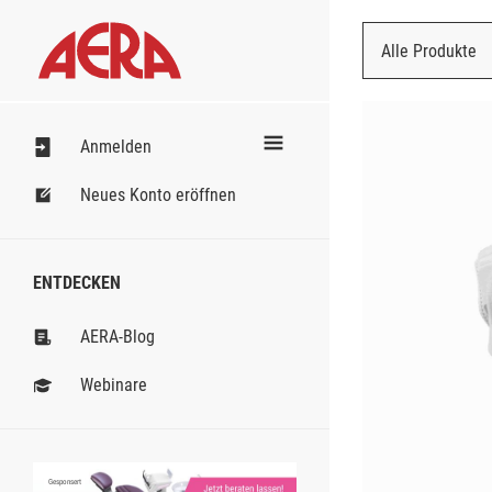
Alle Produkte
Nach Bestell
Anmelden
Neues Konto eröffnen
ENTDECKEN
AERA-Blog
Webinare
Gesponsert