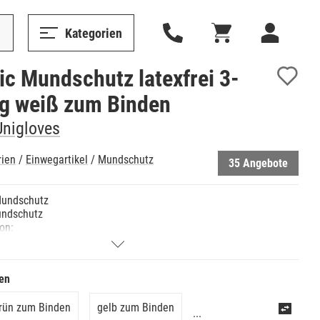
Kategorien
ic Mundschutz latexfrei 3-
ig weiß zum Binden
Unigloves
rien
/
Einwegartikel
/
Mundschutz
35 Angebote
Mundschutz
undschutz
ion:
setzt kann der Mundschutz nicht nur im OP sondern auch
ren Bereichen ideal in dem man sich und die Umgebung
en muss.
en
e:
inden
rün zum Binden
gelb zum Binden
ingearbeitetem Nasenbügel
...