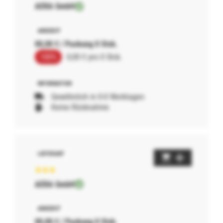
AERA GmbH
00,00 € / Packung 0 Stck.
100%
0,00 € pro 0 Stck.
Gewöhnlich in 0-0 Werktagen
Keine Rücknahme
AERA GmbH
00,00 € / Packung 0 Stck.