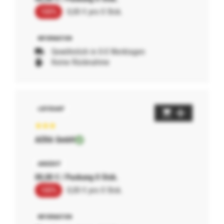
100%
0,00 € pro 0 Stck.
Gewöhnlich in 0-0 Werktagen
Keine Rücknahme
AERA GmbH
00,00 € / Packung 0 Stck.
100%
0,00 € pro 0 Stck.