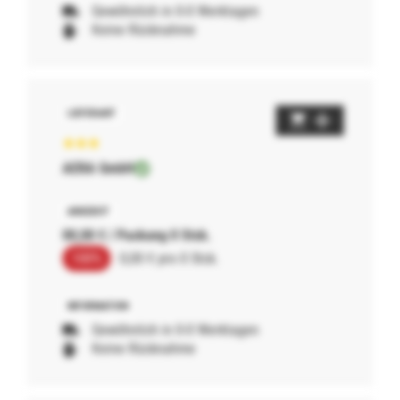
Gewöhnlich in 0-0 Werktagen
Keine Rücknahme
AERA GmbH
00,00 € / Packung 0 Stck.
100%
0,00 € pro 0 Stck.
Gewöhnlich in 0-0 Werktagen
Keine Rücknahme