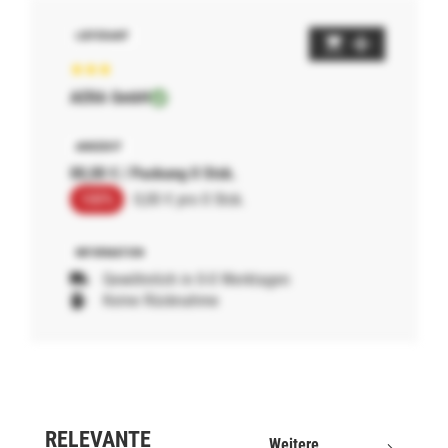
AERA GmbH
00,00 € / Packung 0 Stck.
100%
0,00 € pro 0 Stck.
Gewöhnlich in 0-0 Werktagen
Keine Rücknahme
RELEVANTE
Weitere