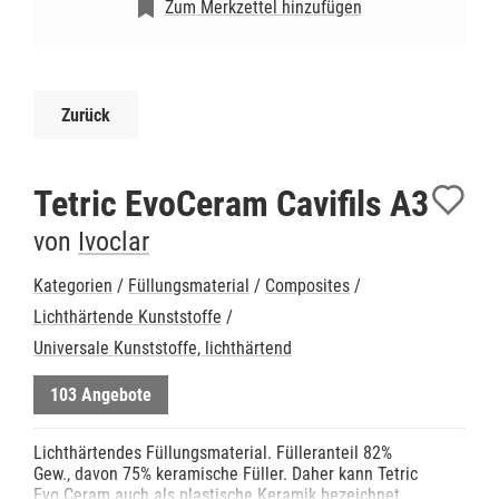
Zum Merkzettel hinzufügen
Zurück
Tetric EvoCeram Cavifils A3
von
Ivoclar
Kategorien
/
Füllungsmaterial
/
Composites
/
Lichthärtende Kunststoffe
/
Universale Kunststoffe, lichthärtend
103 Angebote
Lichthärtendes Füllungsmaterial. Fülleranteil 82%
Gew., davon 75% keramische Füller. Daher kann Tetric
Evo Ceram auch als plastische Keramik bezeichnet