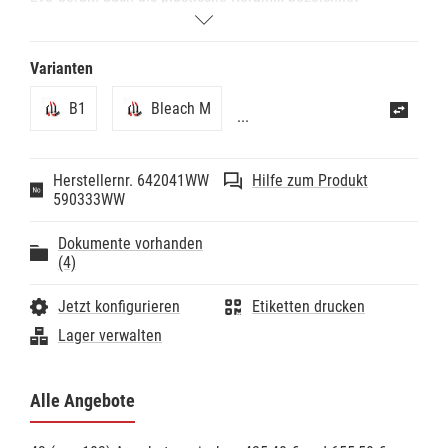
werden. Geeignet für alle Füllungsklassen. Hohe
Röntgenopazität. Kontinuierliche Fluoridabgabe. Sehr
gute Standfestigkeit und Modellierbarkeit.
Varianten
B1
Bleach M
...
Herstellernr. 642041WW
Hilfe zum Produkt
590333WW
Dokumente vorhanden
(4)
Jetzt konfigurieren
Etiketten drucken
Lager verwalten
Alle Angebote