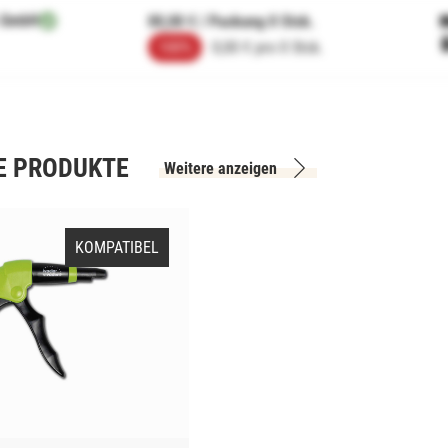
 GmbH
00,00 € / Packung 0 Stck.
100%
0,00 € pro 0 Stck.
E PRODUKTE
Weitere anzeigen
KOMPATIBEL