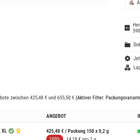
A
Her
59
Do
Jet
Lag
bote zwischen 425,48 € und 655,50 €
(Aktiver Filter: Packungsvariant
ANGEBOT
l XL
425,48 € / Packung 150 x 0,2 g
100%
14,18 € pro 1 g