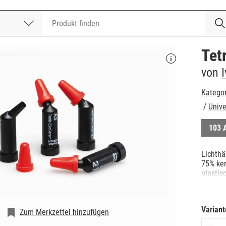
nummer
Tet
von
Katego
/
Unive
103 
Lichthä
75% ker
plastis
Füllung
Fluorid
Variant
Zum Merkzettel hinzufügen