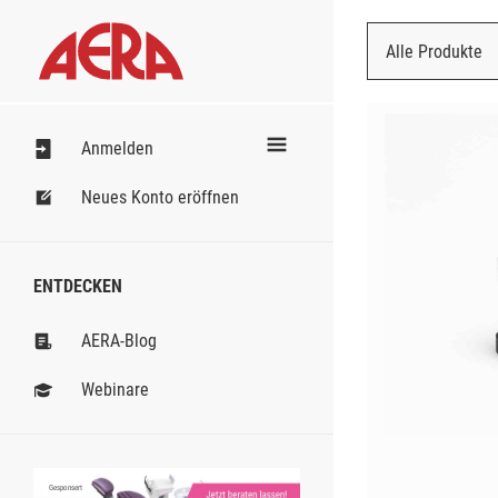
Alle Produkte
Nach Bestell
Anmelden
Neues Konto eröffnen
ENTDECKEN
AERA-Blog
Webinare
Gesponsert