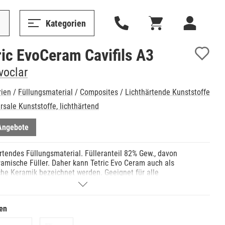
Kategorien
ric EvoCeram Cavifils A3
Ivoclar
rien
/
Füllungsmaterial
/
Composites
/
Lichthärtende Kunststoffe
rsale Kunststoffe, lichthärtend
Angebote
rtendes Füllungsmaterial. Fülleranteil 82% Gew., davon
amische Füller. Daher kann Tetric Evo Ceram auch als
che Keramik bezeichnet werden. Geeignet für alle
sklassen. Hohe Röntgenopazität. Kontinuierliche
abgabe. Sehr gute Standfestigkeit und Modellierbarkeit.
en