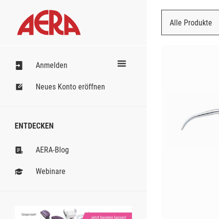
Alle Produkte
Nach Bestell
Anmelden
Neues Konto eröffnen
ENTDECKEN
AERA-Blog
Webinare
Gesponsert