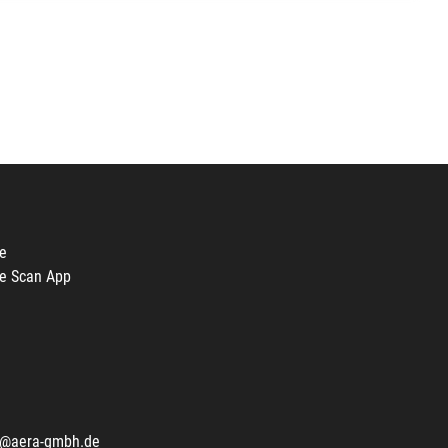
e
e Scan App
o@aera-gmbh.de