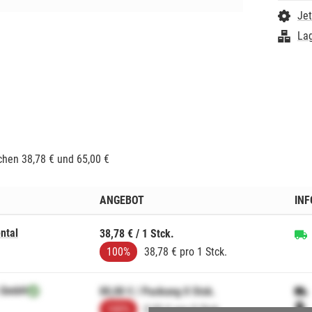
Jet
Lag
hen 38,78 € und 65,00 €
ANGEBOT
IN
ntal
38,78 € / 1 Stck.
100%
38,78 € pro 1 Stck.
 GmbH
00,00 € / Packung 0 Stck.
100%
0,00 € pro 0 Stck.