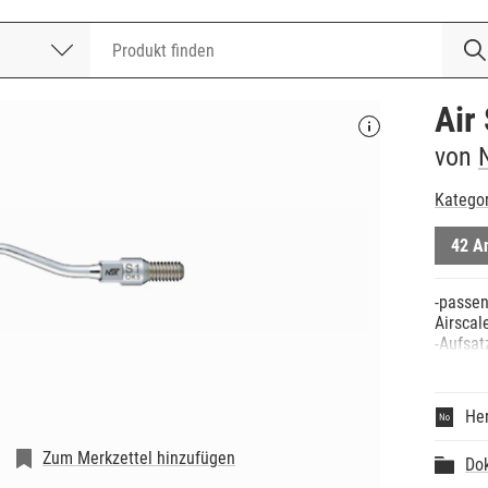
nummer
Air
von
Katego
42 A
-passen
Airscal
-Aufsat
Her
Zum Merkzettel hinzufügen
Do