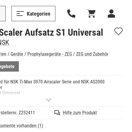
Kategorien
 Scaler Aufsatz S1 Universal
NSK
rien
/
Geräte
/
Prophylaxegeräte - ZEG
/
ZEG und Zubehör
ngebote
d für NSK Ti-Max S970 Airscaler Serie und NSK AS2000
er
z Universal
stellernr. Z252411
Hilfe zum Produkt
kumente vorhanden (1)