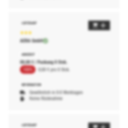
AERA GmbH
00,00 € / Packung 0 Stck.
100%
0,00 € pro 0 Stck.
Gewöhnlich in 0-0 Werktagen
Keine Rücknahme