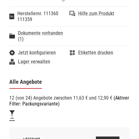
- Bakterizid inkl. Mycobacterium terrae sowie
fungigzid in1 Minute.
Herstellernr. 111360
Hilfe zum Produkt
- Inaktiviert HBV/HCV/HIV/Vaccinia/H1N1-Viren in 30
111359
Sekunden.
- Frei von Aldehyden und Phenolen.
Dokumente vorhanden
- Geeignet für alle alkoholbeständigen Oberflächen.
(1)
Korrosionssicher.
- Duftneutral.
- Gebrauchsfertig.
Jetzt konfigurieren
Etiketten drucken
- VAH-gelistet.
Lager verwalten
Alle Angebote
12 (von 24) Angebote zwischen 11,63 € und 12,90 €
(Aktiver
Filter: Packungsvariante)