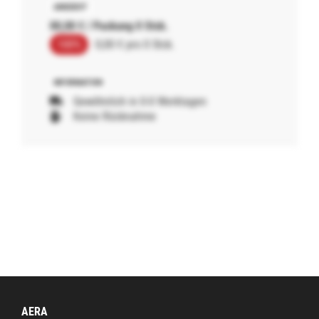
00,00 € / Packung 0 Stck.
100%
0,00 € pro 0 Stck.
Gewöhnlich in 0-0 Werktagen
Keine Rücknahme
AERA