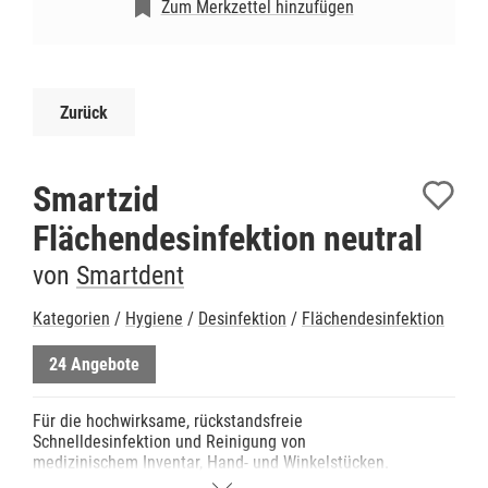
Zum Merkzettel hinzufügen
Zurück
Smartzid
Flächendesinfektion neutral
von
Smartdent
Kategorien
/
Hygiene
/
Desinfektion
/
Flächendesinfektion
24 Angebote
Für die hochwirksame, rückstandsfreie
Schnelldesinfektion und Reinigung von
medizinischem Inventar, Hand- und Winkelstücken.
- Getestet nach den Richtlinien der DGHM.