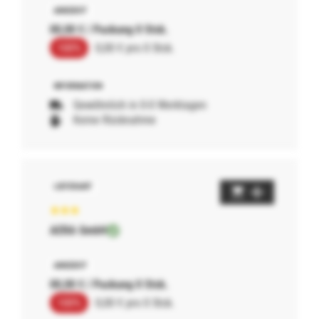
00,00 € / Packung 0 Stck.
100%
0,00 € pro 0 Stck.
Gewöhnlich in 0-0 Werktagen
Keine Rücknahme
AERA GmbH
00,00 € / Packung 0 Stck.
100%
0,00 € pro 0 Stck.