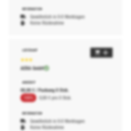
Gewöhnlich in 0-0 Werktagen
Keine Rücknahme
AERA GmbH
00,00 € / Packung 0 Stck.
100%
0,00 € pro 0 Stck.
Gewöhnlich in 0-0 Werktagen
Keine Rücknahme