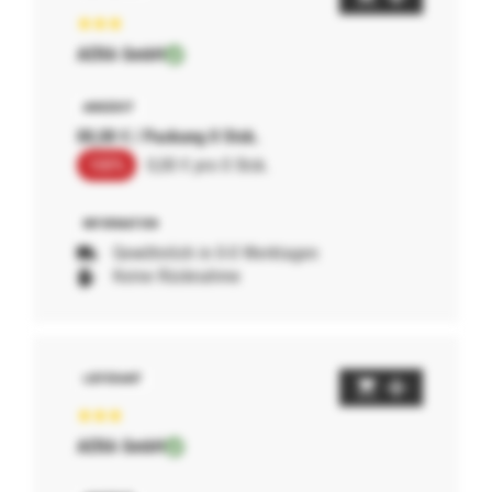
AERA GmbH
00,00 € / Packung 0 Stck.
100%
0,00 € pro 0 Stck.
Gewöhnlich in 0-0 Werktagen
Keine Rücknahme
AERA GmbH