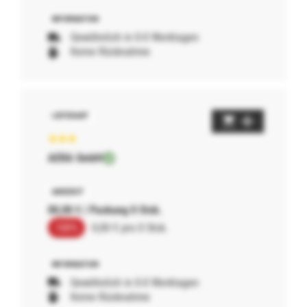
Gewöhnlich in 0-0 Werktagen
Keine Rücknahme
AERA GmbH
00,00 € / Packung 0 Stck.
100%
0,00 € pro 0 Stck.
Gewöhnlich in 0-0 Werktagen
Keine Rücknahme