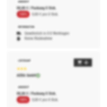
00,00 € / Packung 0 Stck.
100%
0,00 € pro 0 Stck.
Gewöhnlich in 0-0 Werktagen
Keine Rücknahme
AERA GmbH
00,00 € / Packung 0 Stck.
100%
0,00 € pro 0 Stck.