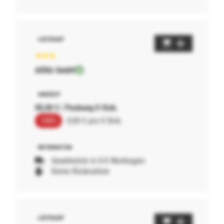
AERA GmbH
00,00 € / Packung 0 Stck.
100%
0,00 € pro 0 Stck.
Gewöhnlich in 0-0 Werktagen
Keine Rücknahme