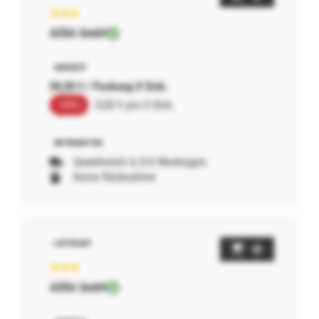
AERA GmbH
00,00 € / Packung 0 Stck.
100%
0,00 € pro 0 Stck.
Gewöhnlich in 0-0 Werktagen
Keine Rücknahme
AERA GmbH