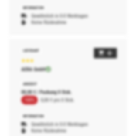
Gewöhnlich in 0-0 Werktagen
Keine Rücknahme
AERA GmbH
00,00 € / Packung 0 Stck.
100%
0,00 € pro 0 Stck.
Gewöhnlich in 0-0 Werktagen
Keine Rücknahme