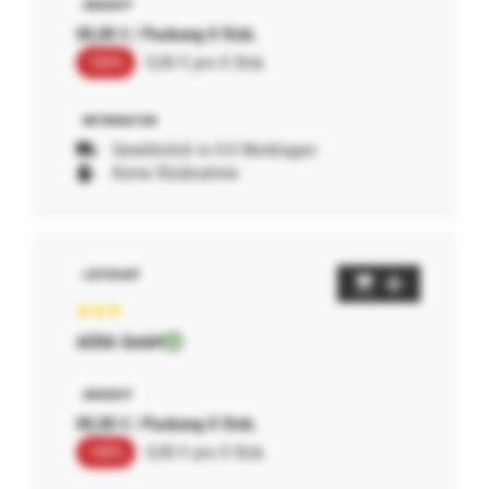
00,00 € / Packung 0 Stck.
100%
0,00 € pro 0 Stck.
Gewöhnlich in 0-0 Werktagen
Keine Rücknahme
AERA GmbH
00,00 € / Packung 0 Stck.
100%
0,00 € pro 0 Stck.