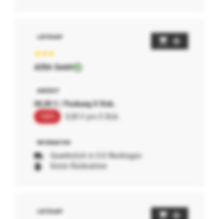
AERA GmbH
00,00 € / Packung 0 Stck.
100%
0,00 € pro 0 Stck.
Gewöhnlich in 0-0 Werktagen
Keine Rücknahme