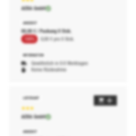
AERA GmbH
00,00 € / Packung 0 Stck.
100%
0,00 € pro 0 Stck.
Gewöhnlich in 0-0 Werktagen
Keine Rücknahme
AERA GmbH