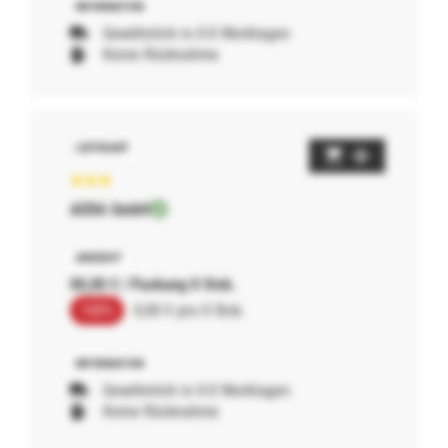
Gewöhnlich in 0-0 Werktagen
Keine Rücknahme
AERA GmbH
00,00 € / Packung 0 Stck.
100%
0,00 € pro 0 Stck.
Gewöhnlich in 0-0 Werktagen
Keine Rücknahme