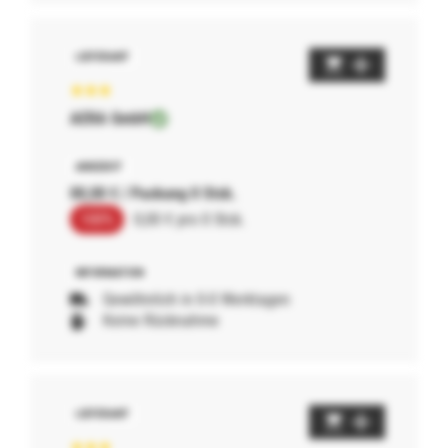
AERA GmbH
00,00 € / Packung 0 Stck.
100%
0,00 € pro 0 Stck.
Gewöhnlich in 0-0 Werktagen
Keine Rücknahme