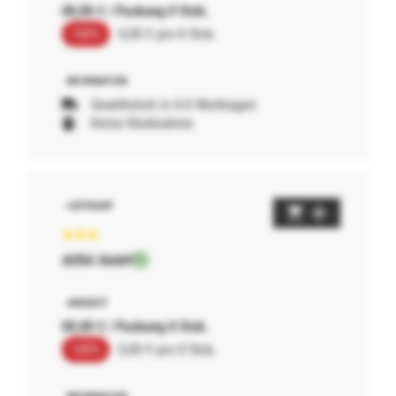
00,00 € / Packung 0 Stck.
100%
0,00 € pro 0 Stck.
Gewöhnlich in 0-0 Werktagen
Keine Rücknahme
AERA GmbH
00,00 € / Packung 0 Stck.
100%
0,00 € pro 0 Stck.