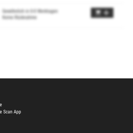
Gewöhnlich in 0-0 Werktagen
Keine Rücknahme
e
e Scan App