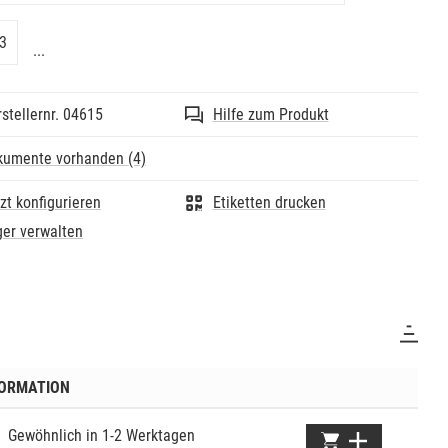
iumoxid.
ngefärbt.
ln isostatisch gepresst, dadurch sehr homogene Dichte.
3
...
gsfrei beim Sintern.
 Rissbildung.
 Abplatzungen beim Fräsen.
stellernr. 04615
Hilfe zum Produkt
Festigkeit.
lische Daten:
e: 6,05 g/cm³
kumente vorhanden (4)
festigkeit: 1250-1400 MPa
10,0 x 10-6K-1 (25-500 °C)
zt konfigurieren
Etiketten drucken
iktyp: 2
: 6
er verwalten
mensetzung in %: ZrO2 >93,5. Y2O3 4,95-5,35. Al2O3 0,15-
e2O3 0,02-0,25.
hmesser: ø 98 mm
: 10 mm
: A2
ial: yttriumoxid-stabilisiertes, tetragonales ZrO2
inprodukt der Klasse IIa.
FORMATION
Gewöhnlich in 1-2 Werktagen