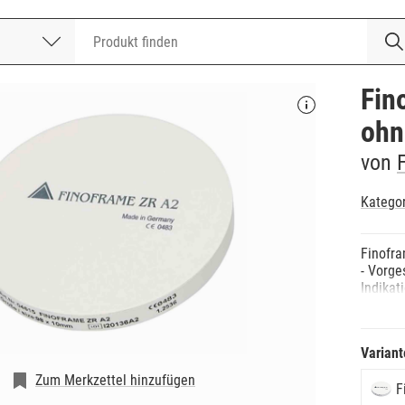
nummer
Fin
ohn
von
Katego
Finofr
- Vorge
Indikat
- Für d
und Sei
- Für 
Variant
Vorteile
- Hohe 
Zum Merkzettel hinzufügen
F
durch d