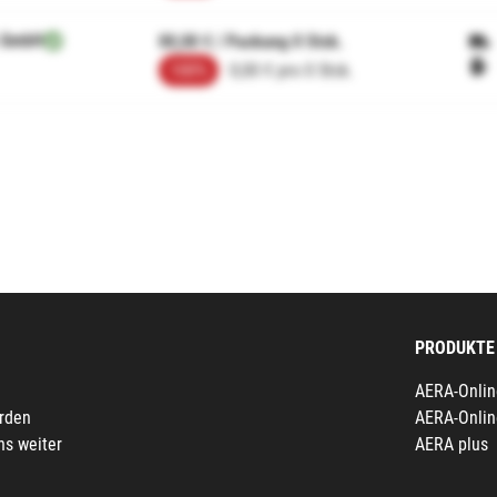
 GmbH
00,00 € / Packung 0 Stck.
100%
0,00 € pro 0 Stck.
PRODUKTE
AERA-Onlin
erden
AERA-Onlin
ns weiter
AERA plus