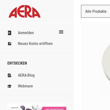
Alle Produkte
Nach Bestell
Anmelden
Neues Konto eröffnen
ENTDECKEN
AERA-Blog
Webinare
Gesponsert