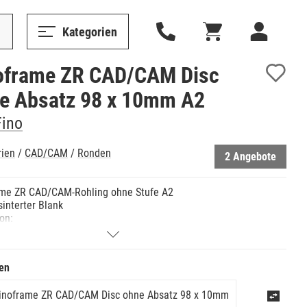
Kategorien
oframe ZR CAD/CAM Disc
e Absatz 98 x 10mm A2
Fino
rien
/
CAD/CAM
/
Ronden
2 Angebote
ame ZR CAD/CAM-Rohling ohne Stufe A2
sinterter Blank
ion:
ie Herstellung von Kronen- und Brückengerüsten im Front-
tenzahnbereich.
offene CAD/CAM Systeme.
en
:
Festigkeit und Unempfindlichkeit gegen Beschädigungen
inoframe ZR CAD/CAM Disc ohne Absatz 98 x 10mm
ie spezielle Korngrößenverteilung und den Zusatz von