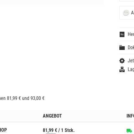
Alumin
- Vorei
- Einze
A
- Verzu
- Keine
- Keine
Her
- Hohe 
Physika
- Dicht
Do
- Biege
- WAK: 
Jet
- Keram
- Klasse
Lag
- Zusam
0,35. F
- Durc
- Höhe
- Farbe
en 81,99 € und 93,00 €
- Mater
- Mediz
ANGEBOT
IN
HOP
81,99 € / 1 Stck.