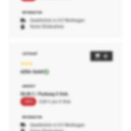
Gewöhnlich in 0-0 Werktagen
Keine Rücknahme
AERA GmbH
00,00 € / Packung 0 Stck.
100%
0,00 € pro 0 Stck.
Gewöhnlich in 0-0 Werktagen