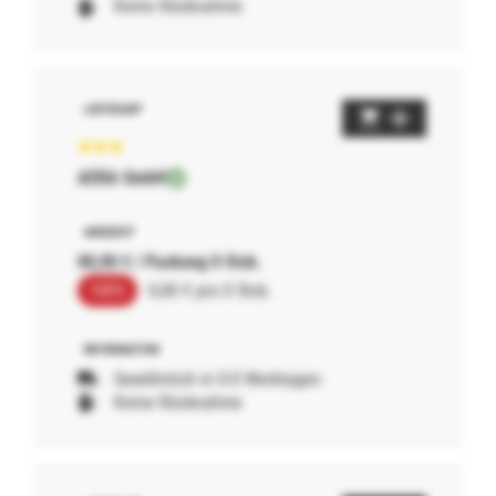
Keine Rücknahme
AERA GmbH
00,00 € / Packung 0 Stck.
100%
0,00 € pro 0 Stck.
Gewöhnlich in 0-0 Werktagen
Keine Rücknahme