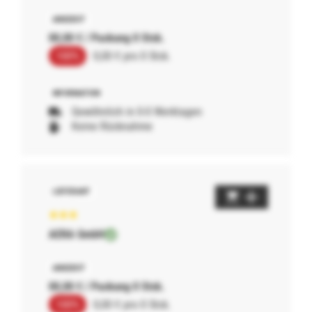
00,00 € / Packung 0 Stck.
100%
0,00 € pro 0 Stck.
Gewöhnlich in 0-0 Werktagen
Keine Rücknahme
AERA GmbH
00,00 € / Packung 0 Stck.
100%
0,00 € pro 0 Stck.