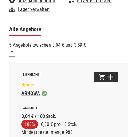
Jetzt konfigurieren
Etiketten drucken
Ausziehen
Lager verwalten
- Erfüllung der Europäischen Normen 374 und 455
- Teil der persönlichen Schutzausrüstung (PSA)
- Tastsensibel
- Lebensmittelunbedenklich
Alle Angebote
- Als medizinische Untersuchungshandschuhe
zugelassen (EN 455)
- Für den Umgang mit Chemikalien geeignet (EN 374)
5 Angebote zwischen 3,04 € und 3,59 €
- CE-Kennzeichen
Technische Daten:
- AQL-Level: AQL 1.5
- Länge: > 24 cm
- Material: Nitril
- unsteril
- Qualität: Premium-Qualität
- extra dick
ARNOWA
3,04 € / 100 Stck.
100%
0,30 € pro 10 Stck.
Mindestbestellmenge 980