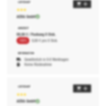
AERA GmbH
00,00 € / Packung 0 Stck.
100%
0,00 € pro 0 Stck.
Gewöhnlich in 0-0 Werktagen
Keine Rücknahme
AERA GmbH