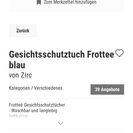
Zum Merkzettel hinzufügen
Zurück
Gesichtsschutztuch Frottee
blau
von
Zirc
Kategorien
/
Verschiedenes
39 Angebote
Frotteé Gesichtsschutztücher
- Waschbar und langlebig
Indikation:
- Schützt Ihre Patienten sicher vor Staub und Spray
Hinweise: