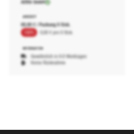
AERA GmbH
00,00 € / Packung 0 Stck.
100%
0,00 € pro 0 Stck.
Gewöhnlich in 0-0 Werktagen
Keine Rücknahme