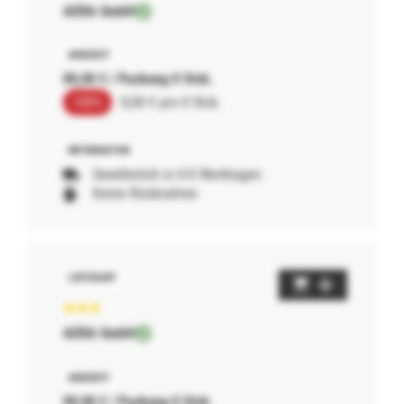
AERA GmbH
00,00 € / Packung 0 Stck.
100%
0,00 € pro 0 Stck.
Gewöhnlich in 0-0 Werktagen
Keine Rücknahme
AERA GmbH
00,00 € / Packung 0 Stck.