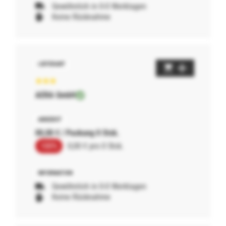
Gewöhnlich in 0-0 Werktagen
Keine Rücknahme
AERA GmbH
00,00 € / Packung 0 Stck.
100%
0,00 € pro 0 Stck.
Gewöhnlich in 0-0 Werktagen
Keine Rücknahme