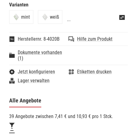
- Schnell und einfach angelegt
Varianten
- Gazeteil ermöglicht dem Patienten freie Sicht
- Schont das Makeup Ihrer weiblichen Patienten
mint
weiß
...
Herstellernr. 8-4020B
Hilfe zum Produkt
Dokumente vorhanden
(1)
Jetzt konfigurieren
Etiketten drucken
Lager verwalten
Alle Angebote
39 Angebote zwischen 7,41 € und 10,93 € pro 1 Stck.