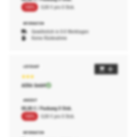
100%
0,00 € pro 0 Stck.
Gewöhnlich in 0-0 Werktagen
Keine Rücknahme
AERA GmbH
00,00 € / Packung 0 Stck.
100%
0,00 € pro 0 Stck.