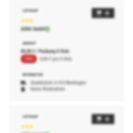
AERA GmbH
00,00 € / Packung 0 Stck.
100%
0,00 € pro 0 Stck.
Gewöhnlich in 0-0 Werktagen
Keine Rücknahme