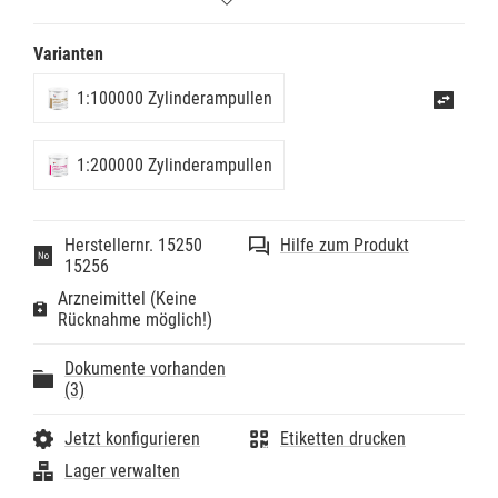
komplikationslose Extraktionen, Kavitäten und
Kronenstumpfpräparationen. Enthält 4 % Articain und
Varianten
Epinephrin (Adrenalin) 1:400 000 als Vasokonstriktor.
Ausschließlich Sulfit als Stabilisator. Für Erwachsene
1:100000 Zylinderampullen
und Kinder ab 4 Jahren. Durchschnittliche
Wirkungsdauer: Pulpenanästhesie: ca. 30 Minuten,
Weichteilanästhesie: 60 120 Minuten, Latenzzeit: 1- 3
Minuten.
1:200000 Zylinderampullen
Herstellernr. 15250
Hilfe zum Produkt
15256
Arzneimittel (Keine
Rücknahme möglich!)
Dokumente vorhanden
(3)
Jetzt konfigurieren
Etiketten drucken
Lager verwalten