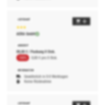
AERA GmbH
00,00 € / Packung 0 Stck.
100%
0,00 € pro 0 Stck.
Gewöhnlich in 0-0 Werktagen
Keine Rücknahme