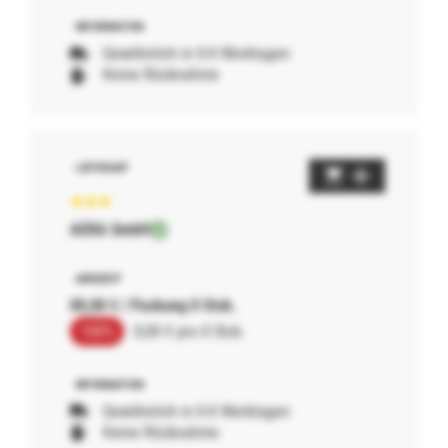
Gewöhnlich in 0-0 Werktagen
Keine Rücknahme
AERA GmbH
00,00 € / Packung 0 Stck.
100%
0,00 € pro 0 Stck.
Gewöhnlich in 0-0 Werktagen
Keine Rücknahme