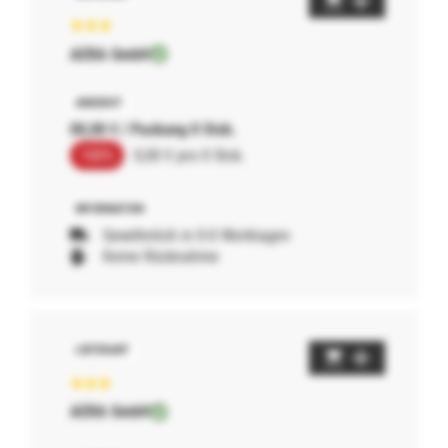
AERA GmbH
00,00 € / Packung 0 Stck.
100%
0,00 € pro 0 Stck.
Gewöhnlich in 0-0 Werktagen
Keine Rücknahme
AERA GmbH