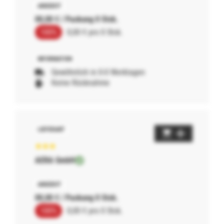
00,00 € / Packung 0 Stck.
100%
0,00 € pro 0 Stck.
Gewöhnlich in 0-0 Werktagen
Keine Rücknahme
AERA GmbH
00,00 € / Packung 0 Stck.
100%
0,00 € pro 0 Stck.