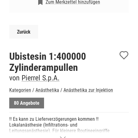
Zum Merkzettel hinzufügen
Zurück
Ubistesin 1:400000
Zylinderampullen
von
Pierrel S.p.A.
Kategorien
/
Anästhetika
/
Anästhetika zur Injektion
80 Angebote
!! Es kann zu Lieferverzögerungen kommen !!
Lokalanästhesie (Infiltrations- und
Leitungsanästhesie). Für kleinere Routineeingriffe
mit einer Dauer bis zu 30 Minuten, wie