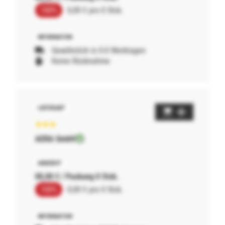
100%
0,00 € pro 0 Stck.
Gewöhnlich in 0-0 Werktagen
Keine Rücknahme
AERA GmbH
00,00 € / Packung 0 Stck.
100%
0,00 € pro 0 Stck.