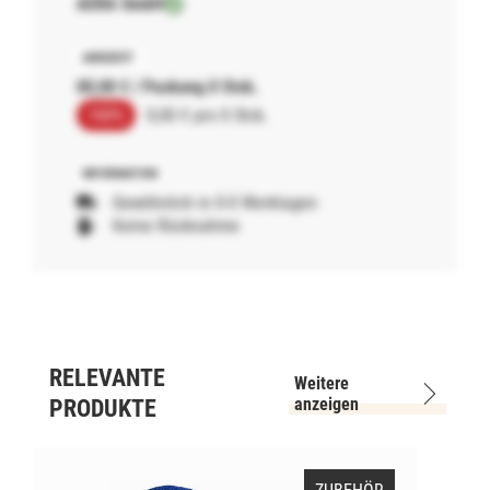
AERA GmbH
00,00 € / Packung 0 Stck.
100%
0,00 € pro 0 Stck.
Gewöhnlich in 0-0 Werktagen
Keine Rücknahme
RELEVANTE
Weitere
anzeigen
PRODUKTE