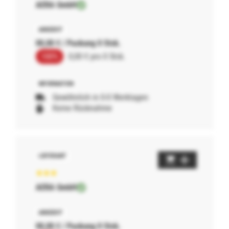
AERA GmbH
00,00 € / Packung 0 Stck.
100%
0,00 € pro 0 Stck.
Gewöhnlich in 0-0 Werktagen
Keine Rücknahme
AERA GmbH
00,00 € / Packung 0 Stck.