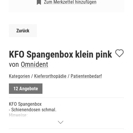
Zum Merkzettel hinzufügen
Zurück
KFO Spangenbox klein pink
von
Omnident
Kategorien
/
Kieferorthopädie
/
Patientenbedarf
12 Angebote
KFO Spangenbox
- Schienendosen schmal.
Hinweise:
- Langlebig und robust.
- durchgefärbter, leicht zu reinigender Kunststoff
(PP).