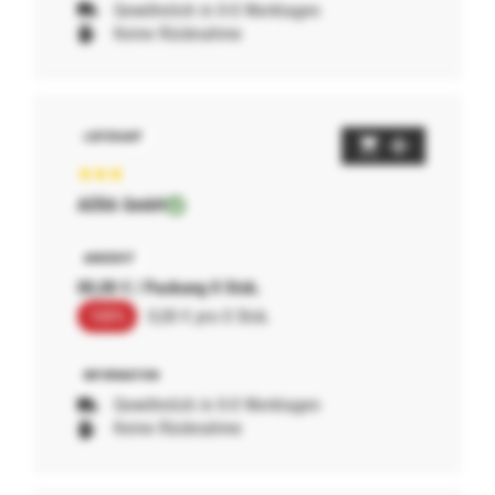
Gewöhnlich in 0-0 Werktagen
Keine Rücknahme
AERA GmbH
00,00 € / Packung 0 Stck.
100%
0,00 € pro 0 Stck.
Gewöhnlich in 0-0 Werktagen
Keine Rücknahme