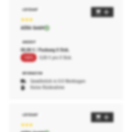
AERA GmbH
00,00 € / Packung 0 Stck.
100%
0,00 € pro 0 Stck.
Gewöhnlich in 0-0 Werktagen
Keine Rücknahme