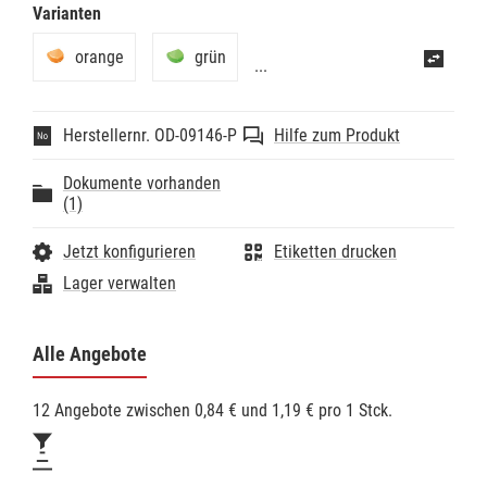
Varianten
- Ober- und Unterschale gelocht.
- Easy-twist Verschluss.
orange
grün
Technische Daten:
...
- Maße (H x B x T): ca. 25 x 77 x 77 mm.
Herstellernr. OD-09146-P
Hilfe zum Produkt
Dokumente vorhanden
(1)
Jetzt konfigurieren
Etiketten drucken
Lager verwalten
Alle Angebote
12 Angebote zwischen 0,84 € und 1,19 € pro 1 Stck.