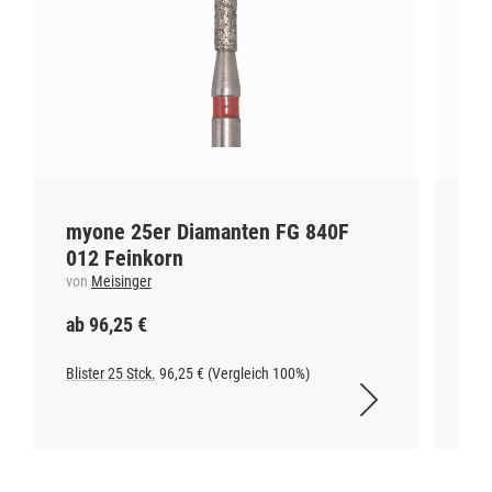
myone 25er Diamanten FG 840F
my
012 Feinkorn
01
von
Meisinger
vo
ab 96,25 €
ab
Blister 25 Stck.
96,25 € (Vergleich 100%)
Blis