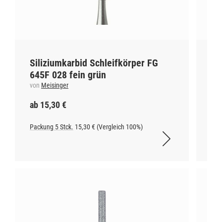
Siliziumkarbid Schleifkörper FG
OK
645F 028 fein grün
Pr
von
Meisinger
vo
ab 15,30 €
ab
Packung 5 Stck.
15,30 € (Vergleich 100%)
1 S