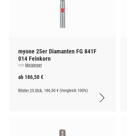
myone 25er Diamanten FG 841F
my
014 Feinkorn
01
von
Meisinger
vo
ab 186,50 €
ab
Blister 25 Stck.
186,50 € (Vergleich 100%)
Blis