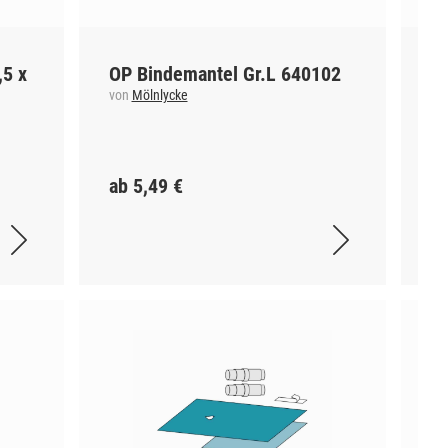
,5 x
OP Bindemantel Gr.L 640102
Bi
Gr
von
Mölnlycke
vo
ab 5,49 €
ab