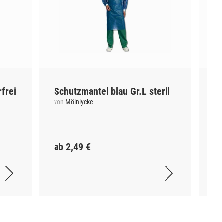
rfrei
Schutzmantel blau Gr.L steril
P
la
von
Mölnlycke
vo
ab 2,49 €
ab