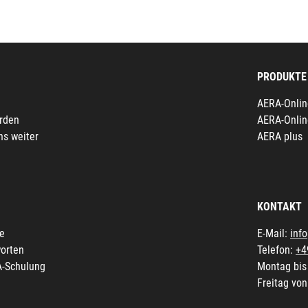
PRODUKTE
AERA-Onlin
erden
AERA-Onlin
ns weiter
AERA plus
KONTAKT
fe
E-Mail:
inf
orten
Telefon:
+4
A-Schulung
Montag bis
Freitag von