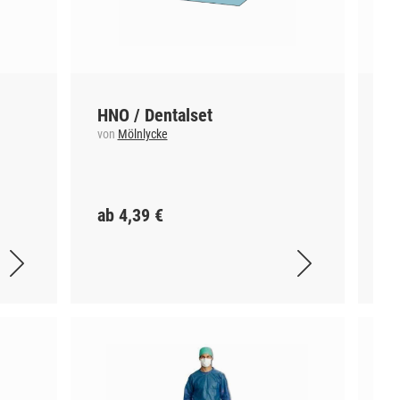
HNO / Dentalset
Bi
L
von
Mölnlycke
Gr
vo
ab 4,39 €
ab