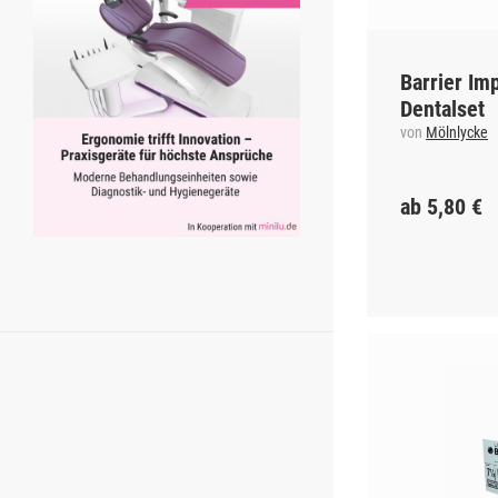
Barrier Im
Dentalset
von
Mölnlycke
ab 5,80 €