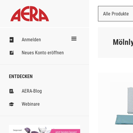
Alle Produkte
Nach Bestell
Anmelden
Mölnl
Neues Konto eröffnen
ENTDECKEN
AERA-Blog
Webinare
Gesponsert