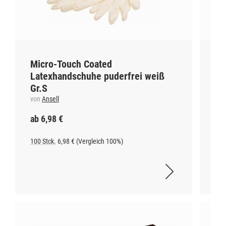
Micro-Touch Coated
He
Latexhandschuhe puderfrei weiß
25
Gr.S
vo
von
Ansell
ab 6,98 €
ab
100 Stck.
6,98 € (Vergleich 100%)
6 St