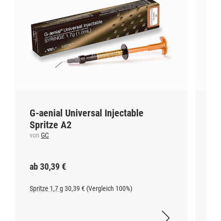
G-aenial Universal Injectable
Sm
Spritze A2
ro
von
GC
vo
ab 30,39 €
ab
Spritze 1,7 g
30,39 € (Vergleich 100%)
100