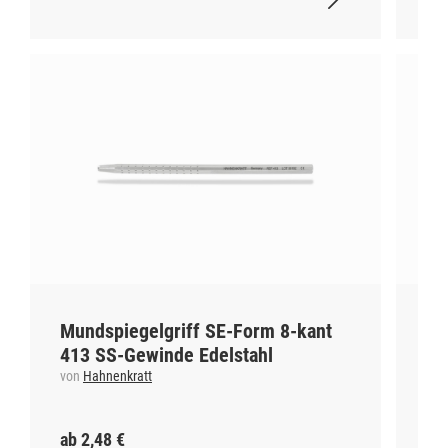
Mundspiegelgriff SE-Form 8-kant
Pr
413 SS-Gewinde Edelstahl
lil
von
Hahnenkratt
vo
ab 2,48 €
ab