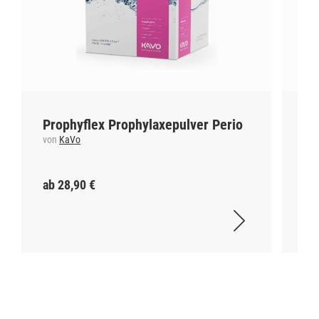
Prophyflex Prophylaxepulver Perio
Ze
von
KaVo
vo
ab 28,90 €
ab