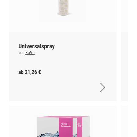
Universalspray
Cl
von
KaVo
vo
ab 21,26 €
ab