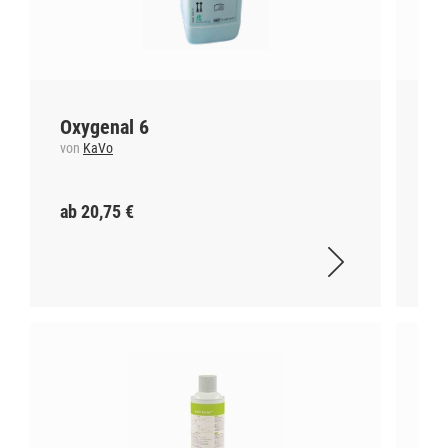
Oxygenal 6
Ei
von
KaVo
vo
ab 20,75 €
ab