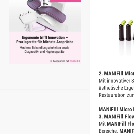
2. MANIFill Mic
Mit innovativer 
ästhetische Erge
Restauration zu
MANIFill Micro
3. MANIFill Flow
Mit
MANIFill Fl
Bereiche.
MANIFi