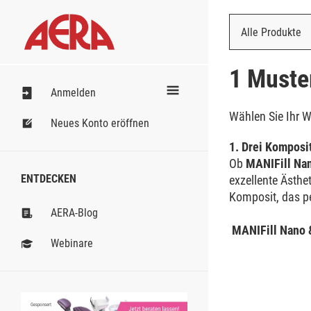
Alle Produkte
Nach Bestell
1 Muster
Anmelden
Wählen Sie Ihr W
Neues Konto eröffnen
1. Drei Komposit
Ob
MANIFill Nan
ENTDECKEN
exzellente Ästhe
Komposit, das pe
AERA-Blog
MANIFill Nano 
Webinare
Gesponsert