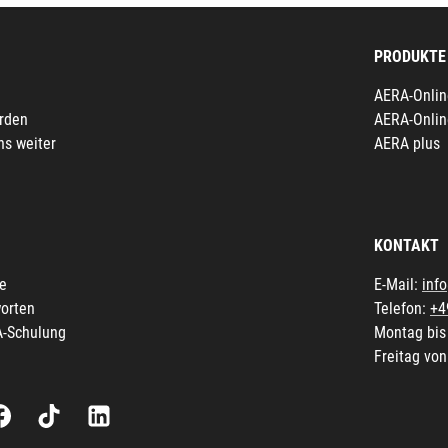
PRODUKTE
AERA-Onlin
erden
AERA-Onlin
ns weiter
AERA plus
KONTAKT
fe
E-Mail:
inf
orten
Telefon:
+4
A-Schulung
Montag bis
Freitag von