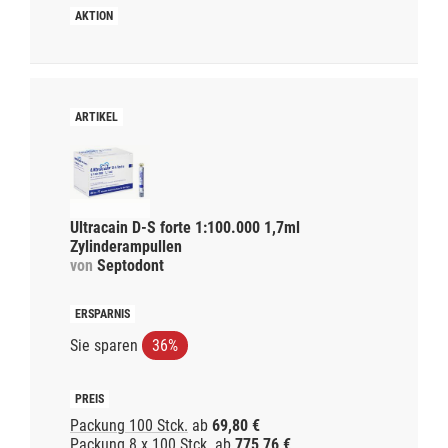
Ultracain D-S forte 1:100.000 1,7ml
Zylinderampullen
von
Septodont
Sie sparen
36%
Packung 100 Stck.
ab
69,80 €
Packung 8 x 100 Stck.
ab
775,76 €