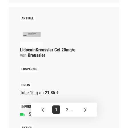
LidocainKreussler Gel 20mg/g
von
Kreussler
Tube 10 g
ab
21,85 €
1
2 ...
Schnelle Lieferzeit