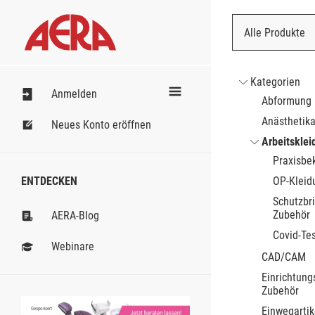
Alle Produkte
Nach Bestell
Kategorien
Anmelden
Abformung
Anästhetik
Neues Konto eröffnen
Arbeitsklei
Praxisbe
ENTDECKEN
OP-Kleid
Schutzbri
Zubehör
AERA-Blog
Covid-Te
Webinare
CAD/CAM
Einrichtung
Zubehör
Einwegartik
Gesponsert