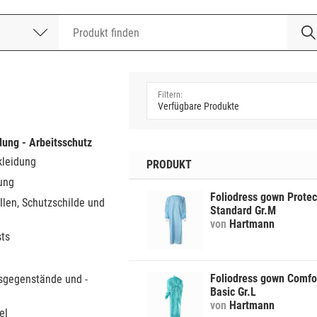
nummer
a
dung - Arbeitsschutz
kleidung
PRODUKT
ung
Foliodress gown Protec
llen, Schutzschilde und
Standard Gr.M
von
Hartmann
sts
Foliodress gown Comfo
sgegenstände und -
Basic Gr.L
von
Hartmann
el