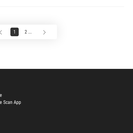
1
2 ...
e
e Scan App