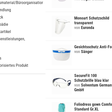
smaterial/Büroorganisation
ndlung
ck
Monoart Schutzschild
transparent
pädie
von
Euronda
artikel
ienstleistungen,
Gesichtsschutz Anti-F
von
Sänger
s
orisiertes Produkt
SecureFit 100
Schutzbrille blau klar
von
Solventum German
GmbH
Foliodress gown Comfo
Standard Gr.XL