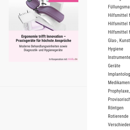
Füllungsmat
Hilfsmittel 
Hilfsmittel 
Hilfsmittel 
Glas-, Kunst
Hygiene
Instrument
Geräte
Implantolog
Medikamen
Prophylaxe,
Provisorisc
Röntgen
Rotierende
Verschiede