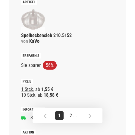
Speibeckensieb 210.5152
von
KaVo
Sie sparen
56%
1 Stck.
ab
1,55 €
10 Stck.
ab
18,58 €
1
2 ...
Schnelle Lieferzeit