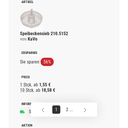
Speibeckensieb 210.5152
von
KaVo
Sie sparen
56%
1 Stck.
ab
1,55 €
10 Stck.
ab
18,58 €
1
2 ...
Schnelle Lieferzeit