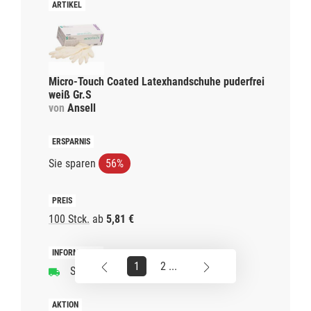
Micro-Touch Coated Latexhandschuhe puderfrei
weiß Gr.S
von
Ansell
Sie sparen
56%
100 Stck.
ab
5,81 €
1
2 ...
Schnelle Lieferzeit