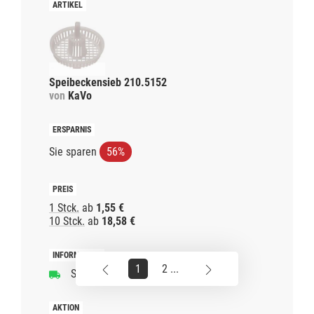
Speibeckensieb 210.5152
von
KaVo
Sie sparen
56%
1 Stck.
ab
1,55 €
10 Stck.
ab
18,58 €
1
2 ...
Schnelle Lieferzeit