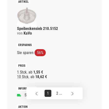
Speibeckensieb 210.5152
von
KaVo
Sie sparen
56%
1 Stck.
ab
1,55 €
10 Stck.
ab
18,62 €
1
2 ...
Schnelle Lieferzeit