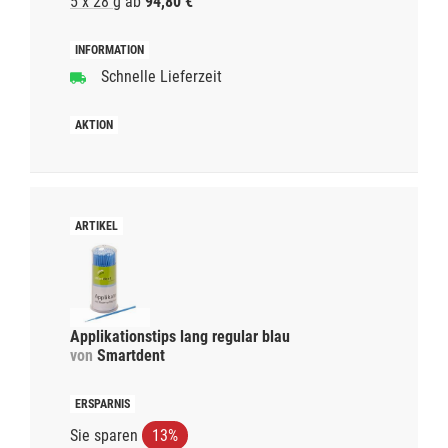
5 x 28 g
ab
94,80 €
Schnelle Lieferzeit
Applikationstips lang regular blau
von
Smartdent
Sie sparen
13%