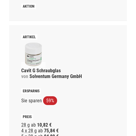
Cavit G Schraubglas
von
Solventum Germany GmbH
Sie sparen
59%
28 g
ab
10,82 €
4 x 28 g
ab
75,84 €