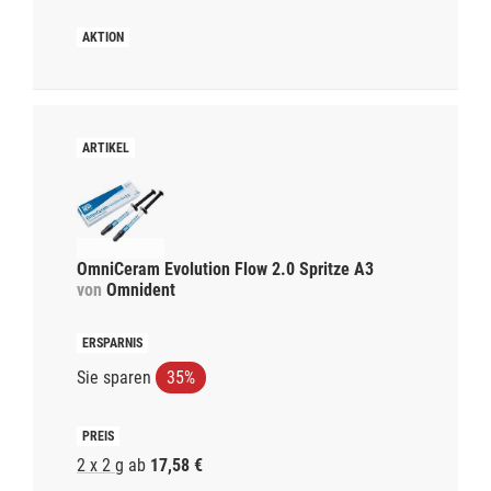
OmniCeram Evolution Flow 2.0 Spritze A3
von
Omnident
Sie sparen
35%
2 x 2 g
ab
17,58 €