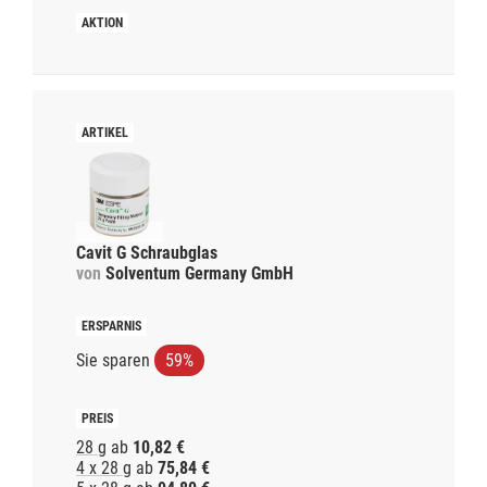
Cavit G Schraubglas
von
Solventum Germany GmbH
Sie sparen
59%
28 g
ab
10,82 €
4 x 28 g
ab
75,84 €