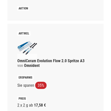
OmniCeram Evolution Flow 2.0 Spritze A3
von
Omnident
Sie sparen
35%
2 x 2 g
ab
17,58 €