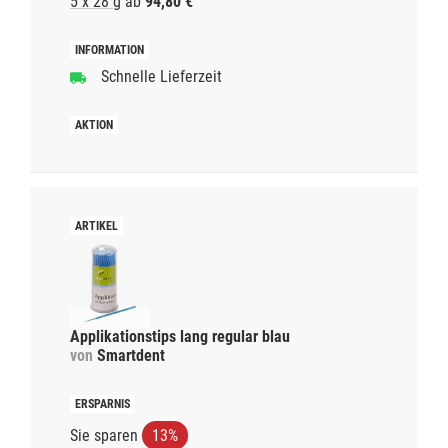
5 x 28 g
ab
94,80 €
Schnelle Lieferzeit
Applikationstips lang regular blau
von
Smartdent
Sie sparen
13%