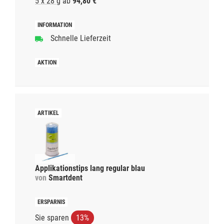
5 x 28 g
ab
94,80 €
Schnelle Lieferzeit
Applikationstips lang regular blau
von
Smartdent
Sie sparen
13%