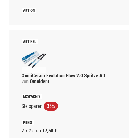
OmniCeram Evolution Flow 2.0 Spritze A3
von
Omnident
Sie sparen
35%
2 x 2 g
ab
17,58 €