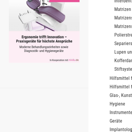
Interdent
Matrizen
Matrizen
Matrizen
Polierstr
Separiers
Lupen un
Kofferda
Stiftsys
Hilfsmittel 
Hilfsmittel 
Glas-, Kunst
Hygiene
Instrument
Geräte
Implantolog