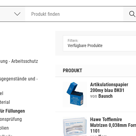
nummer
a
dung - Arbeitsschutz
PRODUKT
sgegenstände und -
Artikulationspapier
200my blau BK01
el
von
Bausch
erial
für Füllungen
ionsprüfung
Hawe Tofflemire
Matrizen 0,038mm For
olien
1101