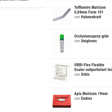
Tofflemire Matrizen
0,04mm Form 101
von
Hahnenkratt
Occlusionsspray grün
von
Unigloves
ORBI-Flex Flexible
Scaler vollperforiert fe
von
Orbis
Apis Matrizen 19mm
von
Endres