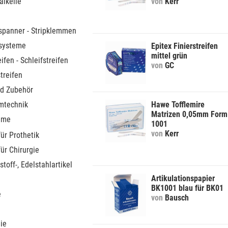
alkeile
von
Kerr
spanner - Stripklemmen
systeme
Epitex Finierstreifen
mittel grün
eifen - Schleifstreifen
von
GC
treifen
d Zubehör
mtechnik
Hawe Tofflemire
Matrizen 0,05mm Form
teme
1001
von
Kerr
für Prothetik
für Chirurgie
stoff-, Edelstahlartikel
Artikulationspapier
BK1001 blau für BK01
e
von
Bausch
ie