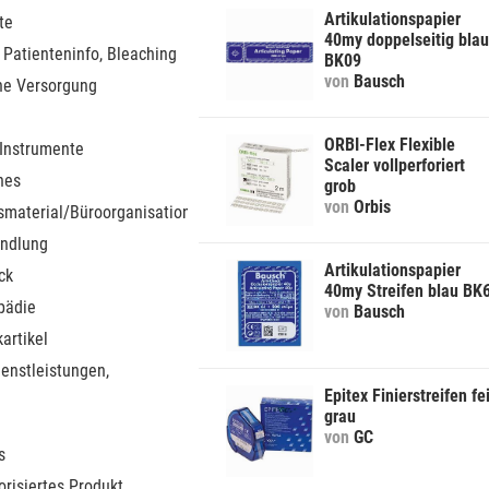
Artikulationspapier
te
40my doppelseitig blau
 Patienteninfo, Bleaching
BK09
von
Bausch
he Versorgung
ORBI-Flex Flexible
 Instrumente
Scaler vollperforiert
nes
grob
von
Orbis
smaterial/Büroorganisation
ndlung
Artikulationspapier
ck
40my Streifen blau BK
pädie
von
Bausch
artikel
ienstleistungen,
Epitex Finierstreifen fe
grau
von
GC
s
orisiertes Produkt