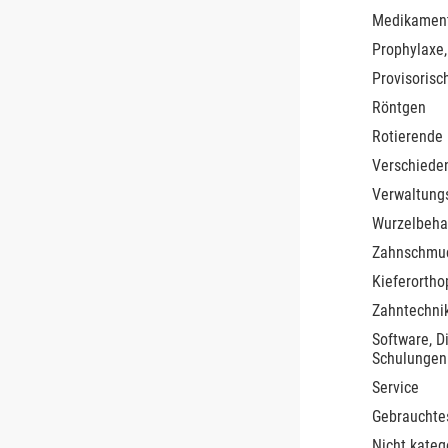
Medikamen
Prophylaxe,
Provisorisc
Röntgen
Rotierende
Verschiede
Verwaltung
Wurzelbeha
Zahnschmu
Kieferortho
Zahntechnik
Software, D
Schulungen
Service
Gebrauchte
Nicht kateg