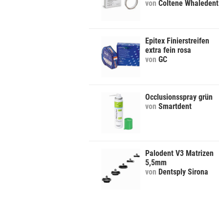
von
Coltene Whaledent
Epitex Finierstreifen
extra fein rosa
von
GC
Occlusionsspray grün
von
Smartdent
Palodent V3 Matrizen
5,5mm
von
Dentsply Sirona