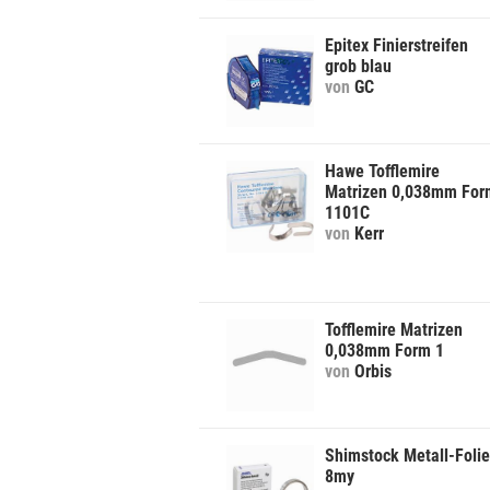
Epitex Finierstreifen
grob blau
von
GC
Hawe Tofflemire
Matrizen 0,038mm For
1101C
von
Kerr
Tofflemire Matrizen
0,038mm Form 1
von
Orbis
Shimstock Metall-Folie
8my