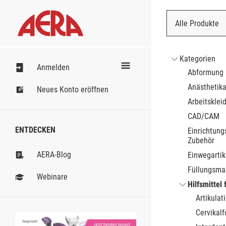
Alle Produkte
Nach Bestell
Kategorien
Anmelden
Abformung
Anästhetik
Neues Konto eröffnen
Arbeitsklei
CAD/CAM
ENTDECKEN
Einrichtung
Zubehör
AERA-Blog
Einwegartik
Füllungsmat
Webinare
Hilfsmittel 
Artikulat
Cervikalf
Gesponsert