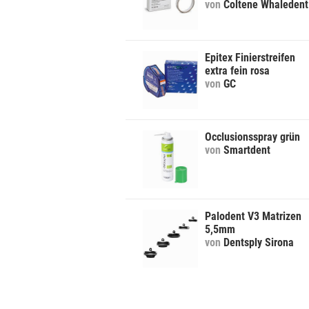
von
Coltene Whaledent
Epitex Finierstreifen
extra fein rosa
von
GC
Occlusionsspray grün
von
Smartdent
Palodent V3 Matrizen
5,5mm
von
Dentsply Sirona