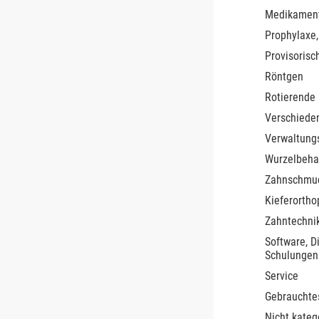
Medikamen
Prophylaxe,
Provisorisc
Röntgen
Rotierende
Verschiede
Verwaltung
Wurzelbeha
Zahnschmu
Kieferortho
Zahntechnik
Software, D
Schulungen
Service
Gebrauchte
Nicht kateg