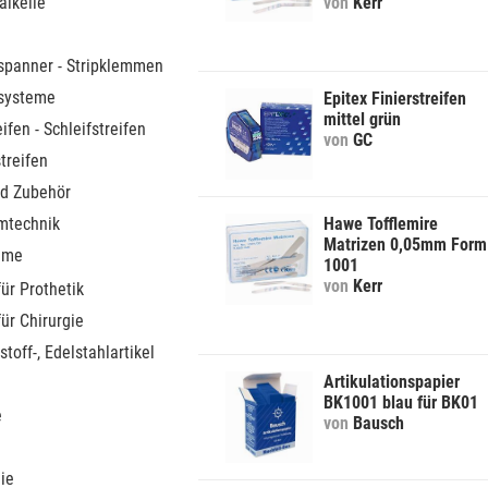
alkeile
von
Kerr
spanner - Stripklemmen
systeme
Epitex Finierstreifen
mittel grün
eifen - Schleifstreifen
von
GC
treifen
d Zubehör
mtechnik
Hawe Tofflemire
Matrizen 0,05mm Form
teme
1001
von
Kerr
für Prothetik
für Chirurgie
stoff-, Edelstahlartikel
Artikulationspapier
BK1001 blau für BK01
e
von
Bausch
ie