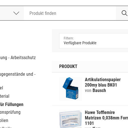
nummer
a
dung - Arbeitsschutz
PRODUKT
sgegenstände und -
Artikulationspapier
200my blau BK01
el
von
Bausch
erial
für Füllungen
ionsprüfung
Hawe Tofflemire
Matrizen 0,038mm For
olien
1101