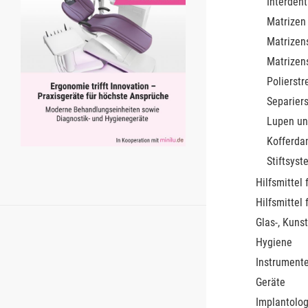
Interdent
Matrizen
Matrizen
Matrizen
Polierstr
Separiers
Lupen un
Kofferda
Stiftsys
Hilfsmittel 
Hilfsmittel 
Glas-, Kunst
Hygiene
Instrument
Geräte
Implantolog