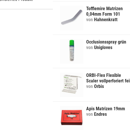
Tofflemire Matrizen
0,04mm Form 101
von
Hahnenkratt
Occlusionsspray grün
von
Unigloves
ORBI-Flex Flexible
Scaler vollperforiert fe
von
Orbis
Apis Matrizen 19mm
von
Endres