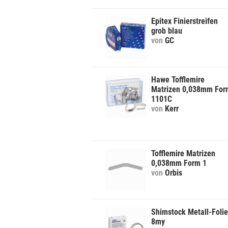
Epitex Finierstreifen
grob blau
von
GC
Hawe Tofflemire
Matrizen 0,038mm For
1101C
von
Kerr
Tofflemire Matrizen
0,038mm Form 1
von
Orbis
Shimstock Metall-Folie
8my