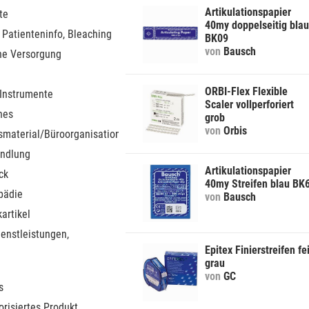
Artikulationspapier
te
40my doppelseitig blau
 Patienteninfo, Bleaching
BK09
von
Bausch
he Versorgung
ORBI-Flex Flexible
 Instrumente
Scaler vollperforiert
nes
grob
von
Orbis
smaterial/Büroorganisation
ndlung
Artikulationspapier
ck
40my Streifen blau BK
pädie
von
Bausch
artikel
ienstleistungen,
Epitex Finierstreifen fe
grau
von
GC
s
orisiertes Produkt