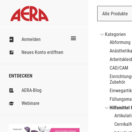
Alle Produkte
Nach Bestell
Kategorien
Anmelden
Abformung
Anästhetik
Neues Konto eröffnen
Arbeitsklei
CAD/CAM
ENTDECKEN
Einrichtung
Zubehör
AERA-Blog
Einwegartik
Füllungsmat
Webinare
Hilfsmittel 
Artikulat
Cervikalf
Gesponsert