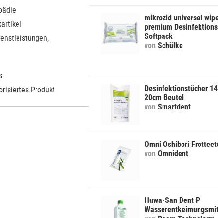
pädie
mikrozid universal wip
artikel
premium Desinfektions
Softpack
ienstleistungen,
von
Schülke
s
Desinfektionstücher 14
orisiertes Produkt
20cm Beutel
von
Smartdent
Omni Oshibori Frotteet
von
Omnident
Huwa-San Dent P
Wasserentkeimungsmit