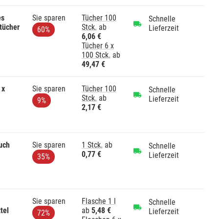
es
Sie sparen
Tücher 100
Schnelle
tücher
Stck.
ab
Lieferzeit
60%
6,06 €
Tücher 6 x
100 Stck.
ab
49,47 €
 x
Sie sparen
Tücher 100
Schnelle
Stck.
ab
Lieferzeit
9%
2,17 €
uch
Sie sparen
1 Stck.
ab
Schnelle
0,77 €
Lieferzeit
35%
Sie sparen
Flasche 1 l
Schnelle
tel
ab
5,48 €
Lieferzeit
72%