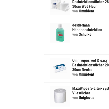
Desinfektionstücher 28
30cm Wet Fleur
von
Omnident
desderman
Händedesinfektion
von
Schülke
Omniwipes wet & easy
Desinfektionstücher 20
30cm Neutral
von
Omnident
MaxiWipes 5-Liter-Sys
Vliestücher
von
Unigloves