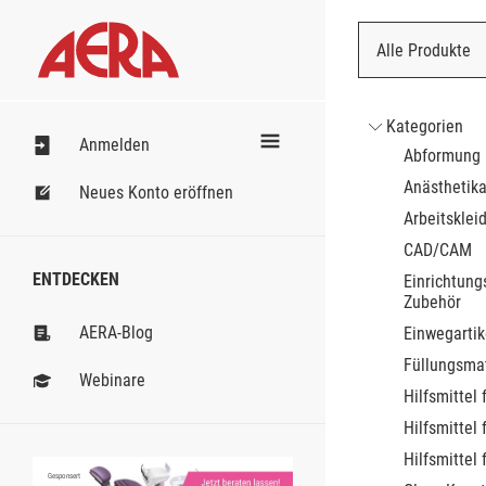
Alle Produkte
Nach Bestell
Kategorien
Anmelden
Abformung
Anästhetik
Neues Konto eröffnen
Arbeitsklei
CAD/CAM
ENTDECKEN
Einrichtung
Zubehör
AERA-Blog
Einwegartik
Füllungsmat
Webinare
Hilfsmittel 
Hilfsmittel 
Hilfsmittel 
Gesponsert