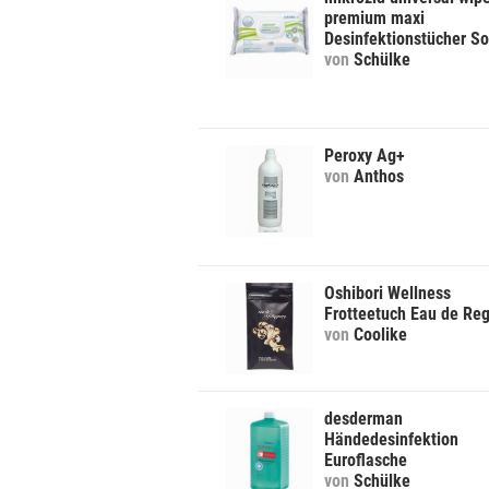
premium maxi
Desinfektionstücher So
von
Schülke
Peroxy Ag+
von
Anthos
Oshibori Wellness
Frotteetuch Eau de Re
von
Coolike
desderman
Händedesinfektion
Euroflasche
von
Schülke