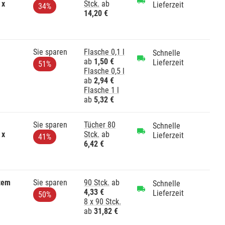
 x
Stck.
ab
Lieferzeit
34%
14,20 €
Sie sparen
Flasche 0,1 l
Schnelle
ab
1,50 €
Lieferzeit
51%
Flasche 0,5 l
ab
2,94 €
Flasche 1 l
ab
5,32 €
Sie sparen
Tücher 80
Schnelle
 x
Stck.
ab
Lieferzeit
41%
6,42 €
tem
Sie sparen
90 Stck.
ab
Schnelle
4,33 €
Lieferzeit
50%
8 x 90 Stck.
ab
31,82 €