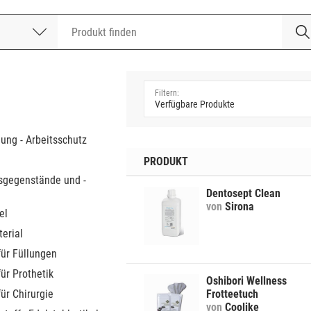
nummer
a
dung - Arbeitsschutz
PRODUKT
sgegenstände und -
Dentosept Clean
von
Sirona
el
erial
für Füllungen
für Prothetik
Oshibori Wellness
für Chirurgie
Frotteetuch
von
Coolike