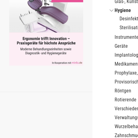
Glas-, Kunst
Hygiene
Desinfek
Sterilisat
Instrument
Geräte
Implantolog
Medikamen
Prophylaxe,
Provisorisc
Röntgen
Rotierende
Verschiede
Verwaltung
Wurzelbeha
Zahnschmu