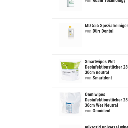
von
Roam Technology
MD 555 Spezialreiniger
von
Dürr Dental
Smartwipes Wet
Desinfektionstücher 28
30cm neutral
von
Smartdent
Omniwipes
Desinfektionstücher 28
30cm Wet Neutral
von
Omnident
mikrozid universal wip