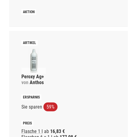
Peroxy Ag+
von
Anthos
Sie sparen
59%
Flasche 1 l
ab
16,83 €