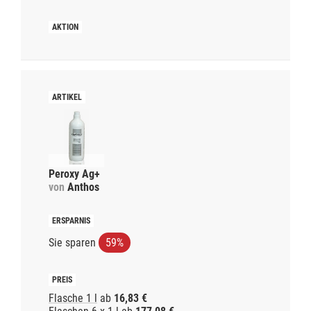
Peroxy Ag+
von
Anthos
Sie sparen
59%
Flasche 1 l
ab
16,83 €