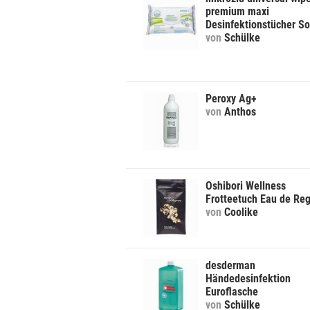
premium maxi
Desinfektionstücher So
von
Schülke
Peroxy Ag+
von
Anthos
Oshibori Wellness
Frotteetuch Eau de Re
von
Coolike
desderman
Händedesinfektion
Euroflasche
von
Schülke