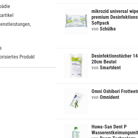
pädie
mikrozid universal wip
artikel
premium Desinfektions
Softpack
ienstleistungen,
von
Schülke
s
Desinfektionstücher 14
orisiertes Produkt
20cm Beutel
von
Smartdent
Omni Oshibori Frotteet
von
Omnident
Huwa-San Dent P
Wasserentkeimungsmit