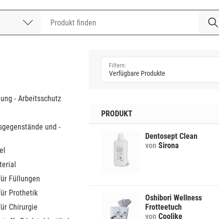
nummer
a
dung - Arbeitsschutz
PRODUKT
sgegenstände und -
Dentosept Clean
von
Sirona
el
erial
für Füllungen
für Prothetik
Oshibori Wellness
für Chirurgie
Frotteetuch
von
Coolike