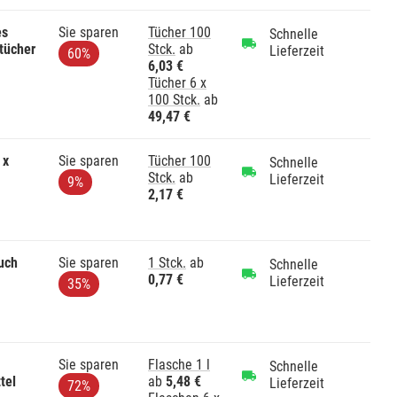
es
Sie sparen
Tücher 100
Schnelle
tücher
Stck.
ab
Lieferzeit
60%
6,03 €
Tücher 6 x
100 Stck.
ab
49,47 €
 x
Sie sparen
Tücher 100
Schnelle
Stck.
ab
Lieferzeit
9%
2,17 €
uch
Sie sparen
1 Stck.
ab
Schnelle
0,77 €
Lieferzeit
35%
Sie sparen
Flasche 1 l
Schnelle
tel
ab
5,48 €
Lieferzeit
72%