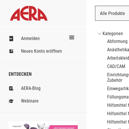
Alle Produkte
Nach Bestell
Kategorien
Anmelden
Abformung
Anästhetik
Neues Konto eröffnen
Arbeitsklei
CAD/CAM
ENTDECKEN
Einrichtung
Zubehör
AERA-Blog
Einwegartik
Füllungsmat
Webinare
Hilfsmittel 
Hilfsmittel 
Hilfsmittel 
Gesponsert