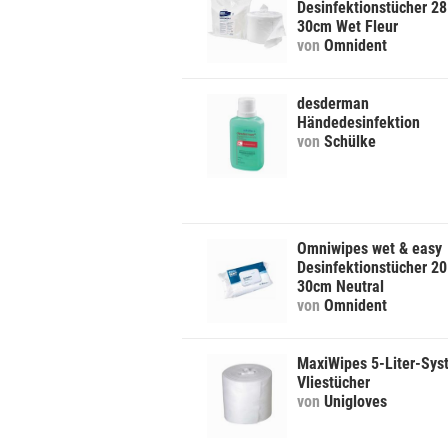
Desinfektionstücher 28
30cm Wet Fleur
von
Omnident
desderman
Händedesinfektion
von
Schülke
Omniwipes wet & easy
Desinfektionstücher 20
30cm Neutral
von
Omnident
MaxiWipes 5-Liter-Sys
Vliestücher
von
Unigloves