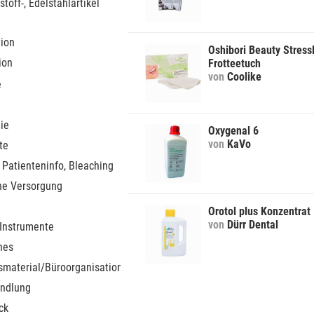
stoff-, Edelstahlartikel
tion
Oshibori Beauty Stress
ion
Frotteetuch
von
Coolike
e
ie
Oxygenal 6
von
KaVo
te
 Patienteninfo, Bleaching
he Versorgung
Orotol plus Konzentrat
von
Dürr Dental
 Instrumente
nes
smaterial/Büroorganisation
ndlung
ck