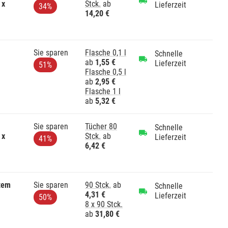
 x
Stck.
ab
Lieferzeit
34%
14,20 €
Sie sparen
Flasche 0,1 l
Schnelle
ab
1,55 €
Lieferzeit
51%
Flasche 0,5 l
ab
2,95 €
Flasche 1 l
ab
5,32 €
Sie sparen
Tücher 80
Schnelle
 x
Stck.
ab
Lieferzeit
41%
6,42 €
tem
Sie sparen
90 Stck.
ab
Schnelle
4,31 €
Lieferzeit
50%
8 x 90 Stck.
ab
31,80 €