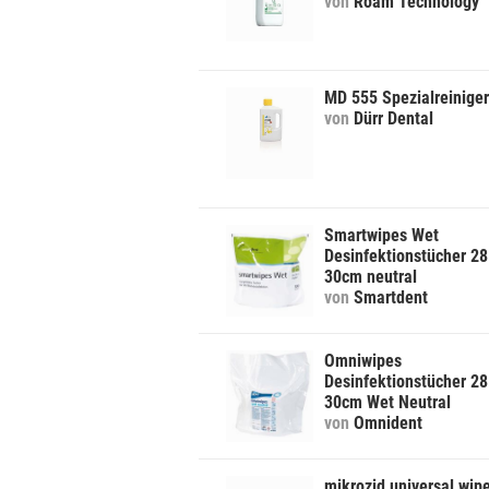
von
Roam Technology
MD 555 Spezialreiniger
von
Dürr Dental
Smartwipes Wet
Desinfektionstücher 28
30cm neutral
von
Smartdent
Omniwipes
Desinfektionstücher 28
30cm Wet Neutral
von
Omnident
mikrozid universal wip