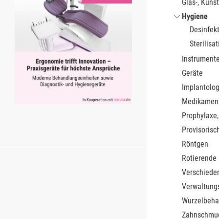
Glas-, Kunst
Hygiene
Desinfek
Sterilisat
Instrument
Geräte
Implantolog
Medikamen
Prophylaxe,
Provisorisc
Röntgen
Rotierende
Verschiede
Verwaltung
Wurzelbeha
Zahnschmu