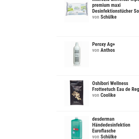
premium maxi
Desinfektionstücher So
von
Schülke
Peroxy Ag+
von
Anthos
Oshibori Wellness
Frotteetuch Eau de Re
von
Coolike
desderman
Händedesinfektion
Euroflasche
von
Schülke