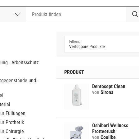
nummer
a
dung - Arbeitsschutz
PRODUKT
sgegenstände und -
Dentosept Clean
von
Sirona
el
erial
für Füllungen
für Prothetik
Oshibori Wellness
für Chirurgie
Frotteetuch
von
Coolike