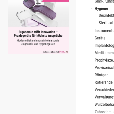
Glas-, Kunst
Hygiene
Desinfek
Sterilisat
Instrument
Geräte
Implantolog
Medikamen
Prophylaxe,
Provisorisc
Röntgen
Rotierende
Verschiede
Verwaltung
Wurzelbeha
Zahnschmu