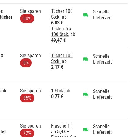
es
Sie sparen
Tücher 100
Schnelle
tücher
Stck.
ab
Lieferzeit
60%
6,03 €
Tücher 6 x
100 Stck.
ab
49,47 €
 x
Sie sparen
Tücher 100
Schnelle
Stck.
ab
Lieferzeit
9%
2,17 €
uch
Sie sparen
1 Stck.
ab
Schnelle
0,77 €
Lieferzeit
35%
Sie sparen
Flasche 1 l
Schnelle
tel
ab
5,48 €
Lieferzeit
72%