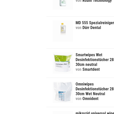
von
Roam Technology
MD 555 Spezialreiniger
von
Dürr Dental
Smartwipes Wet
Desinfektionstücher 28
30cm neutral
von
Smartdent
Omniwipes
Desinfektionstücher 28
30cm Wet Neutral
von
Omnident
mikrozid universal wip