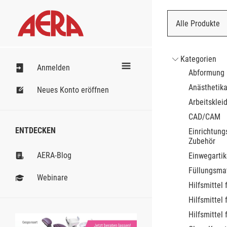
Alle Produkte
Nach Bestell
Kategorien
Anmelden
Abformung
Anästhetik
Neues Konto eröffnen
Arbeitsklei
CAD/CAM
ENTDECKEN
Einrichtung
Zubehör
AERA-Blog
Einwegartik
Füllungsmat
Webinare
Hilfsmittel 
Hilfsmittel 
Hilfsmittel 
Gesponsert