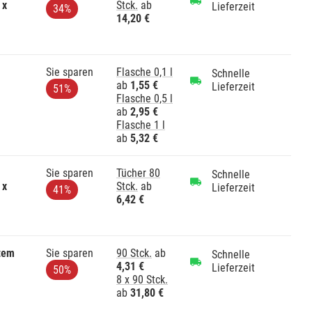
 x
Stck.
ab
Lieferzeit
34%
14,20 €
Sie sparen
Flasche 0,1 l
Schnelle
ab
1,55 €
Lieferzeit
51%
Flasche 0,5 l
ab
2,95 €
Flasche 1 l
ab
5,32 €
Sie sparen
Tücher 80
Schnelle
 x
Stck.
ab
Lieferzeit
41%
6,42 €
tem
Sie sparen
90 Stck.
ab
Schnelle
4,31 €
Lieferzeit
50%
8 x 90 Stck.
ab
31,80 €