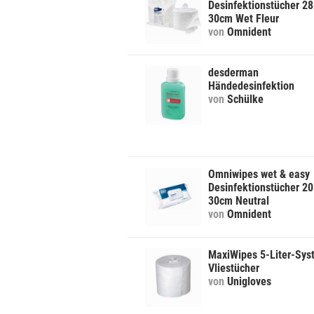
Desinfektionstücher 28
30cm Wet Fleur
von
Omnident
desderman
Händedesinfektion
von
Schülke
Omniwipes wet & easy
Desinfektionstücher 20
30cm Neutral
von
Omnident
MaxiWipes 5-Liter-Sys
Vliestücher
von
Unigloves