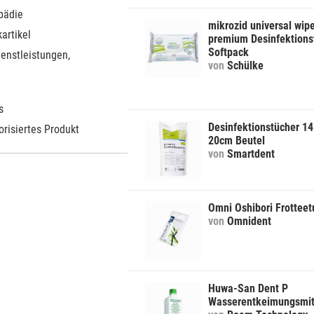
pädie
mikrozid universal wip
artikel
premium Desinfektions
Softpack
ienstleistungen,
von
Schülke
s
Desinfektionstücher 14
orisiertes Produkt
20cm Beutel
von
Smartdent
Omni Oshibori Frotteet
von
Omnident
Huwa-San Dent P
Wasserentkeimungsmit