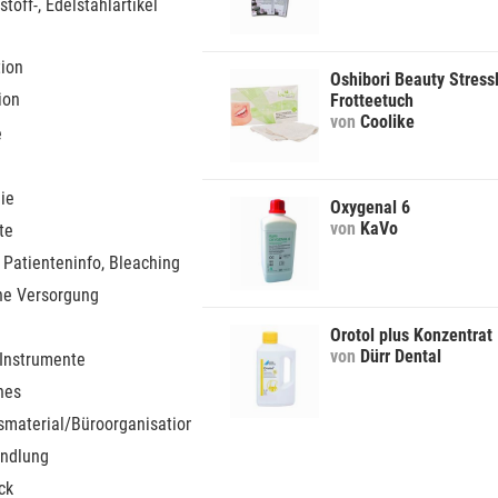
stoff-, Edelstahlartikel
tion
Oshibori Beauty Stress
ion
Frotteetuch
von
Coolike
e
ie
Oxygenal 6
von
KaVo
te
 Patienteninfo, Bleaching
he Versorgung
Orotol plus Konzentrat
von
Dürr Dental
 Instrumente
nes
smaterial/Büroorganisation
ndlung
ck