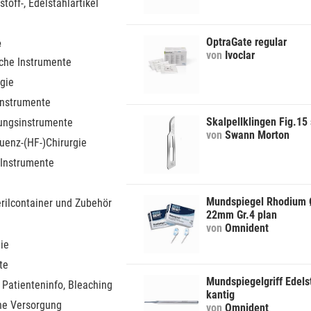
stoff-, Edelstahlartikel
OptraGate regular
e
von
Ivoclar
sche Instrumente
gie
instrumente
Skalpellklingen Fig.15 
ungsinstrumente
von
Swann Morton
uenz-(HF-)Chirurgie
 Instrumente
Mundspiegel Rhodium 
erilcontainer und Zubehör
22mm Gr.4 plan
von
Omnident
ie
te
Mundspiegelgriff Edels
 Patienteninfo, Bleaching
kantig
he Versorgung
von
Omnident