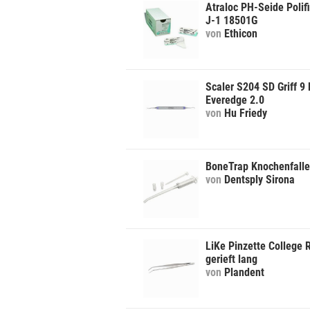
Atraloc PH-Seide Polifi
J-1 18501G
von
Ethicon
Scaler S204 SD Griff 9 l
Everedge 2.0
von
Hu Friedy
BoneTrap Knochenfalle
von
Dentsply Sirona
LiKe Pinzette College 
gerieft lang
von
Plandent