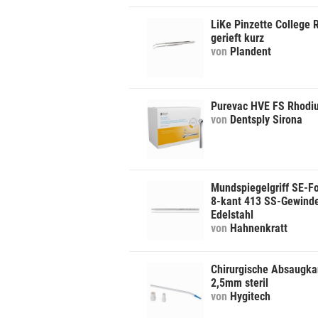
LiKe Pinzette College 
gerieft kurz
von
Plandent
Purevac HVE FS Rhodi
von
Dentsply Sirona
Mundspiegelgriff SE-F
8-kant 413 SS-Gewind
Edelstahl
von
Hahnenkratt
Chirurgische Absaugka
2,5mm steril
von
Hygitech