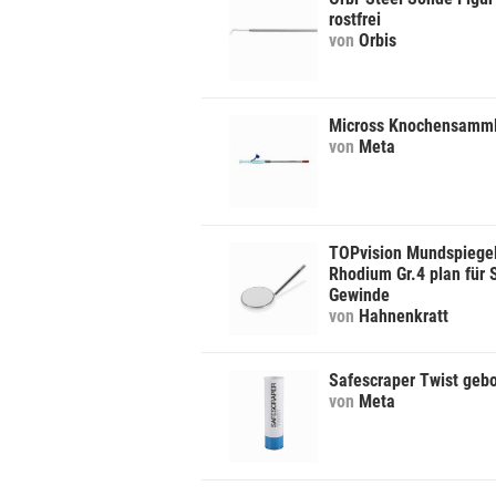
rostfrei
von
Orbis
Micross Knochensamml
von
Meta
TOPvision Mundspiege
Rhodium Gr.4 plan für 
Gewinde
von
Hahnenkratt
Safescraper Twist geb
von
Meta