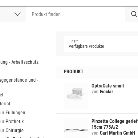
nummer
a
dung - Arbeitsschutz
PRODUKT
sgegenstände und -
OptraGate small
von
Ivoclar
el
erial
für Füllungen
Pinzette College gerief
für Prothetik
15cm 773A/2
für Chirurgie
von
Carl Martin GmbH