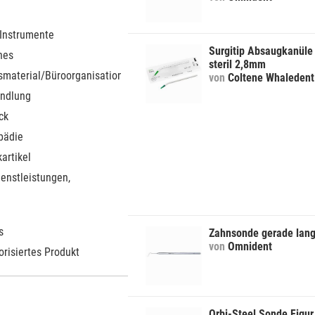
 Instrumente
Surgitip Absaugkanüle
nes
steril 2,8mm
smaterial/Büroorganisation
von
Coltene Whaledent
ndlung
ck
pädie
artikel
ienstleistungen,
s
Zahnsonde gerade lang
von
Omnident
orisiertes Produkt
Orbi-Steel Sonde Figur