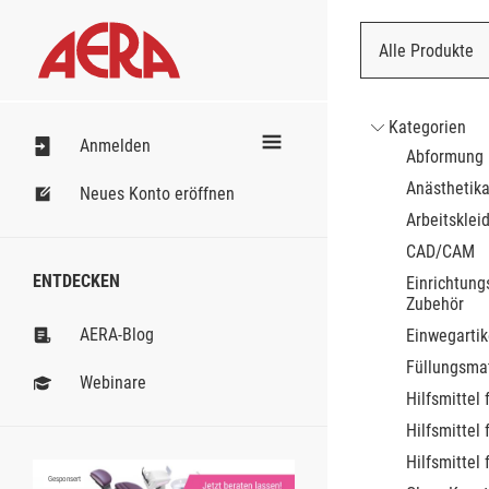
Alle Produkte
Nach Bestell
Kategorien
Anmelden
Abformung
Anästhetik
Neues Konto eröffnen
Arbeitsklei
CAD/CAM
ENTDECKEN
Einrichtung
Zubehör
AERA-Blog
Einwegartik
Füllungsmat
Webinare
Hilfsmittel 
Hilfsmittel 
Hilfsmittel 
Gesponsert