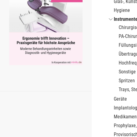
Glas-, Kunst
Hygiene
Instrument
Chirurgi
PA-Chirur
Füllungs
Übertrag
Hochfreq
Sonstige
Spritzen
Trays, St
Geräte
Implantolog
Medikamen
Prophylaxe,
Provisorisc