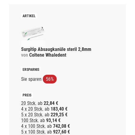
Surgitip Absaugkanüle steril 2,8mm
von
Coltene Whaledent
Sie sparen
56%
20 Stck.
ab
22,84 €
4 x 20 Stck.
ab
183,40 €
5 x 20 Stck.
ab
229,25 €
100 Stck.
ab
93,14 €
4 x 100 Stck.
ab
742,08 €
5 x 100 Stck.
ab
927,60 €