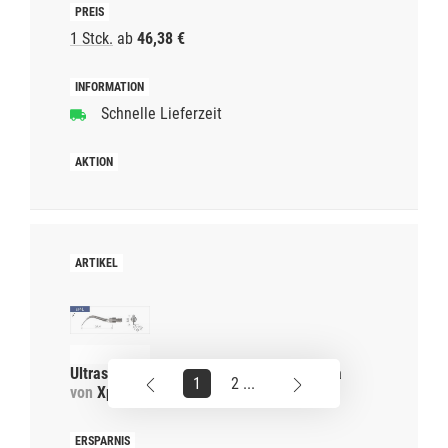
1 Stck.
ab
46,38 €
Schnelle Lieferzeit
Ultraschallspitze Universal sr4L für Sirona
1
2 ...
von
Xpedent